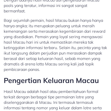
Dengan adanya hasil Macau dan pengeluaran Macau
pools yang teratur, informasi ini sangat sangat
bermanfaat.
Bagi sejumlah pemain, hasil Macau bukan hanya hanya
hanya angka; itu merupakan peluang untuk meraih
kemenangan serta merasakan kegembiraan dari reward
yang disediakan. Pemain yang loyal sering mengawasi
hasil Macau hari ini untuk memastikan mereka tak
ketinggalan informasi terbaru. Selain itu, pecinta yang tak
ikut langsung dalam perjudian pun merasakan dampak
berasal dari setiap keluaran hasil, sebab momen yang
dramatis di arena lotto Macau sering kali jadi topik
pembicaraan panas.
Pengertian Keluaran Macau
Hasil Macau adalah hasil atau pemberitahuan formal
terkait dengan berbagai tipe permainan lotre yang
diselenggarakan di Macau. Ini termasuk termasuk
informasi tentang nomor yang keluar dalam lotre serta