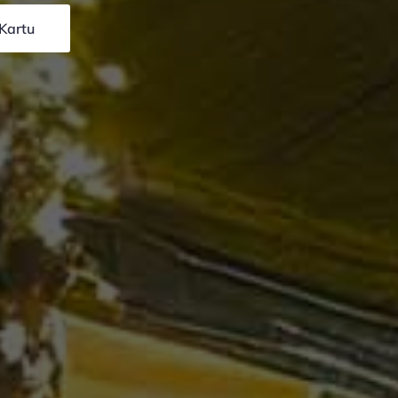
Kartu