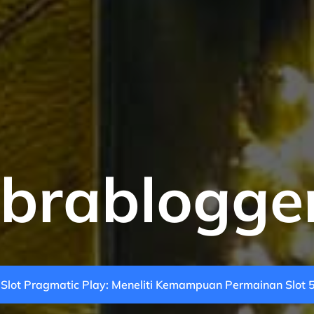
abrablogge
 Slot Pragmatic Play: Meneliti Kemampuan Permainan Slot 