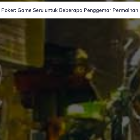
 Poker: Game Seru untuk Beberapa Penggemar Permainan 