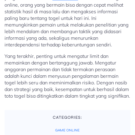
online, orang yang bermain bisa dengan cepat melihat
statistik hasil di masa lalu dan mengakses informasi
paling baru tentang togel untuk hari ini. Ini
memungkinkan pemain untuk melakukan penelitian yang
lebih mendalam dan membangun taktik yang didasari
informasi yang ada, sekaligus menurunkan
interdependensi terhadap keberuntungan sendiri.
Yang terakhir, penting untuk mengatur limit dan
memainkan dengan bertanggung jawab. Mengatur
anggaran permainan dan tidak termakan perasaan
adalah kunci dalam menyusun pengalaman bermain
togel lebih seru dan meminimalkan risiko. Dengan nasib
dan strategi yang baik, kesempatan untuk berhasil dalam
toto togel bisa ditingkatkan dalam tingkat yang signifikan.
CATEGORIES:
GAME ONLINE