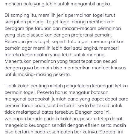
mencari pola yang lebih untuk mengambil angka.
Di samping itu, memilih jenis permainan togel turut
sangatlah penting. Togel togel daring memberikan
beragam tipe taruhan dan macam-macam permainan
yang bisa disesuaikan dengan preferensi pemain.
Beberapa jenis togel, seperti toto togel, memungkinkan
pemain agar memilih lebih dari satu angka, memberi
mereka kesempatan yang lebih untuk menang.
Menentukan permainan yang tepat tepat dan sesuai
dengan gaya bermain bisa memberikan manfaat khusus
untuk masing-masing peserta.
Tidak kalah penting adalah pengelolaan keuangan ketika
bermain togel. Peserta harus mengatur batasan
mengenai berapakah jumlah dana yang dapat dapat para
pemain taruh pada saat bertaruh, serta bertekad untuk
tidak melampaui batas tersebut. Dengan cara ini,
walaupun berada pada kekalahan, peserta tetap dapat
mengelola keuangan sendiri dengan efisien serta masih
bisa bertaruh pada kesempatan berikutnya. Strategi ini