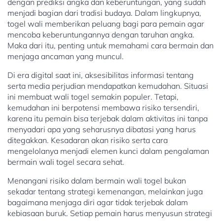
dengan prediksi angka dan keberuntungan, yang sudah
menjadi bagian dari tradisi budaya. Dalam lingkupnya,
togel wali memberikan peluang bagi para pemain agar
mencoba keberuntungannya dengan taruhan angka.
Maka dari itu, penting untuk memahami cara bermain dan
menjaga ancaman yang muncul.
Di era digital saat ini, aksesibilitas informasi tentang
serta media perjudian mendapatkan kemudahan. Situasi
ini membuat wali togel semakin populer. Tetapi,
kemudahan ini berpotensi membawa risiko tersendiri,
karena itu pemain bisa terjebak dalam aktivitas ini tanpa
menyadari apa yang seharusnya dibatasi yang harus
ditegakkan. Kesadaran akan risiko serta cara
mengelolanya menjadi elemen kunci dalam pengalaman
bermain wali togel secara sehat.
Menangani risiko dalam bermain wali togel bukan
sekadar tentang strategi kemenangan, melainkan juga
bagaimana menjaga diri agar tidak terjebak dalam
kebiasaan buruk. Setiap pemain harus menyusun strategi