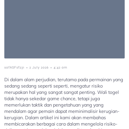
-
-
safASFsf231
2 July 2026
4:42 am
Di dalam alam perjudian, terutama pada permainan yang
sedang sedang seperti seperti, mengatur risiko
merupakan hal yang sangat sangat penting. Wali togel
tidak hanya sekedar game chance, tetapi juga
memerlukan taktik dan pengetahuan yang yang
mendalam agar pemain dapat meminimalisir kerugian-
kerugian. Dalam artikel ini kami akan membahas
membicarakan berbagai cara dalam mengelola risiko-