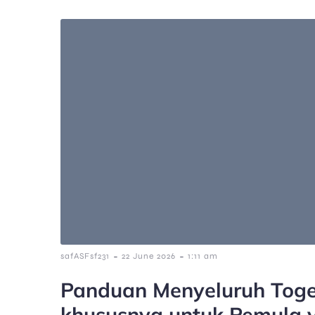
-
-
safASFsf231
22 June 2026
1:11 am
Panduan Menyeluruh Toge
khususnya untuk Pemula 