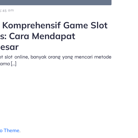
5:45 am
Komprehensif Game Slot
us: Cara Mendapat
esar
t slot online, banyak orang yang mencari metode
ama […]
io Theme
.