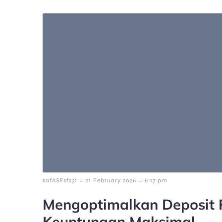
-
-
safASFsf231
21 February 2026
6:17 pm
Mengoptimalkan Deposit P
Keuntungan Maksimal