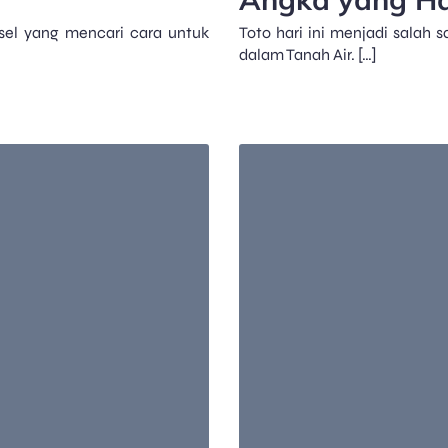
nsel yang mencari cara untuk
Toto hari ini menjadi salah 
dalam Tanah Air. […]