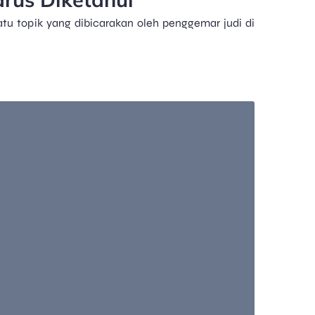
satu topik yang dibicarakan oleh penggemar judi di