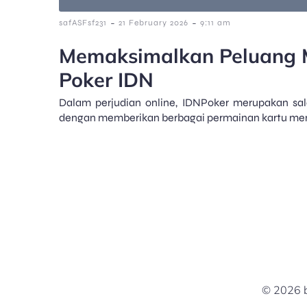
-
-
safASFsf231
21 February 2026
9:11 am
Memaksimalkan Peluang 
Poker IDN
Dalam perjudian online, IDNPoker merupakan sala
dengan memberikan berbagai permainan kartu men
© 2026 b