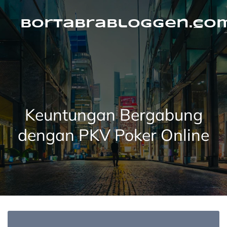
Skip
to
content
bortabrabloggen.co
Keuntungan Bergabung
dengan PKV Poker Online