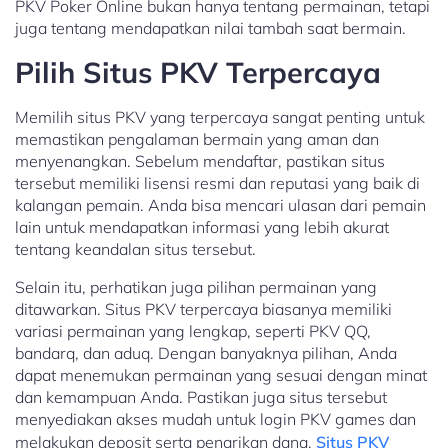
PKV Poker Online bukan hanya tentang permainan, tetapi
juga tentang mendapatkan nilai tambah saat bermain.
Pilih Situs PKV Terpercaya
Memilih situs PKV yang terpercaya sangat penting untuk
memastikan pengalaman bermain yang aman dan
menyenangkan. Sebelum mendaftar, pastikan situs
tersebut memiliki lisensi resmi dan reputasi yang baik di
kalangan pemain. Anda bisa mencari ulasan dari pemain
lain untuk mendapatkan informasi yang lebih akurat
tentang keandalan situs tersebut.
Selain itu, perhatikan juga pilihan permainan yang
ditawarkan. Situs PKV terpercaya biasanya memiliki
variasi permainan yang lengkap, seperti PKV QQ,
bandarq, dan aduq. Dengan banyaknya pilihan, Anda
dapat menemukan permainan yang sesuai dengan minat
dan kemampuan Anda. Pastikan juga situs tersebut
menyediakan akses mudah untuk login PKV games dan
melakukan deposit serta penarikan dana.
Situs PKV