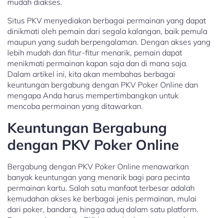
mudah diakses.
Situs PKV menyediakan berbagai permainan yang dapat
dinikmati oleh pemain dari segala kalangan, baik pemula
maupun yang sudah berpengalaman. Dengan akses yang
lebih mudah dan fitur-fitur menarik, pemain dapat
menikmati permainan kapan saja dan di mana saja.
Dalam artikel ini, kita akan membahas berbagai
keuntungan bergabung dengan PKV Poker Online dan
mengapa Anda harus mempertimbangkan untuk
mencoba permainan yang ditawarkan.
Keuntungan Bergabung
dengan PKV Poker Online
Bergabung dengan PKV Poker Online menawarkan
banyak keuntungan yang menarik bagi para pecinta
permainan kartu. Salah satu manfaat terbesar adalah
kemudahan akses ke berbagai jenis permainan, mulai
dari poker, bandarq, hingga aduq dalam satu platform.