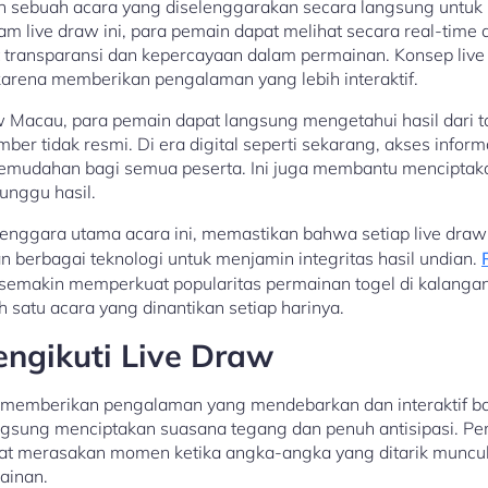
sebuah acara yang diselenggarakan secara langsung untuk m
m live draw ini, para pemain dapat melihat secara real-time
ransparansi dan kepercayaan dalam permainan. Konsep live d
arena memberikan pengalaman yang lebih interaktif.
 Macau, para pemain dapat langsung mengetahui hasil dari 
er tidak resmi. Di era digital seperti sekarang, akses inform
emudahan bagi semua peserta. Ini juga membantu menciptaka
nggu hasil.
enggara utama acara ini, memastikan bahwa setiap live draw 
berbagai teknologi untuk menjamin integritas hasil undian.
semakin memperkuat popularitas permainan togel di kalanga
 satu acara yang dinantikan setiap harinya.
ngikuti Live Draw
memberikan pengalaman yang mendebarkan dan interaktif bag
ngsung menciptakan suasana tegang dan penuh antisipasi. P
dapat merasakan momen ketika angka-angka yang ditarik muncu
ainan.