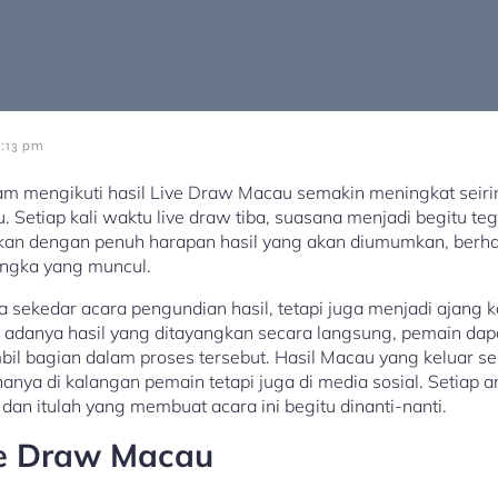
4:13 pm
m mengikuti hasil Live Draw Macau semakin meningkat seiri
 Setiap kali waktu live draw tiba, suasana menjadi begitu t
an dengan penuh harapan hasil yang akan diumumkan, berha
ngka yang muncul.
 sekedar acara pengundian hasil, tetapi juga menjadi ajang ko
 adanya hasil yang ditayangkan secara langsung, pemain dap
il bagian dalam proses tersebut. Hasil Macau yang keluar ser
hanya di kalangan pemain tetapi juga di media sosial. Setiap 
an itulah yang membuat acara ini begitu dinanti-nanti.
ve Draw Macau