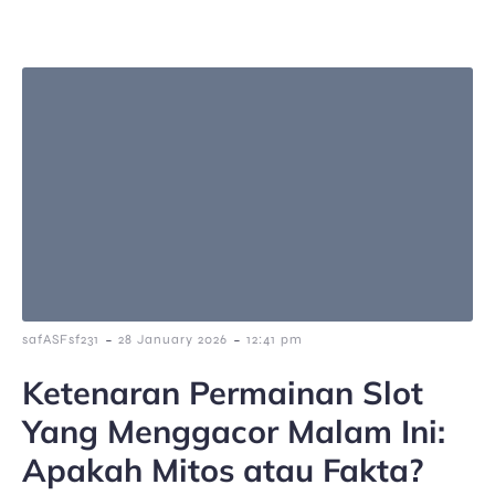
-
-
safASFsf231
28 January 2026
12:41 pm
Ketenaran Permainan Slot
Yang Menggacor Malam Ini:
Apakah Mitos atau Fakta?