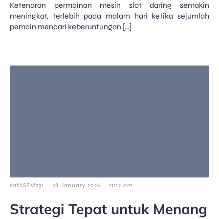
Ketenaran permainan mesin slot daring semakin
meningkat, terlebih pada malam hari ketika sejumlah
pemain mencari keberuntungan […]
-
-
safASFsf231
28 January 2026
11:12 am
Strategi Tepat untuk Menang