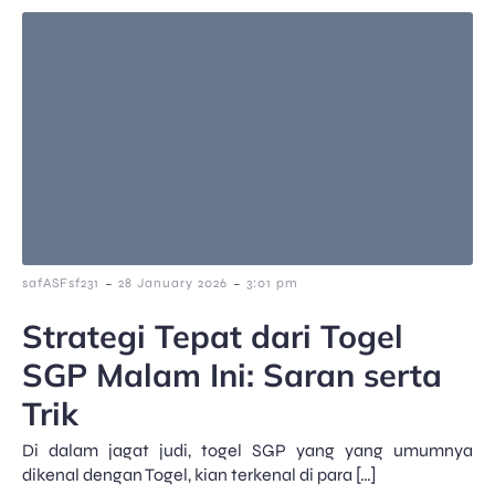
-
-
safASFsf231
28 January 2026
3:01 pm
Strategi Tepat dari Togel
SGP Malam Ini: Saran serta
Trik
Di dalam jagat judi, togel SGP yang yang umumnya
dikenal dengan Togel, kian terkenal di para […]