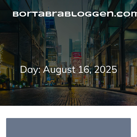
Skip
to
content
bortabrabloggen.co
Day:
August 16, 2025