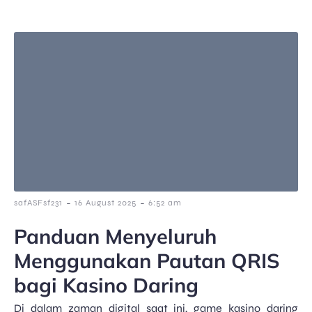
-
-
safASFsf231
16 August 2025
6:52 am
Panduan Menyeluruh
Menggunakan Pautan QRIS
bagi Kasino Daring
Di dalam zaman digital saat ini, game kasino daring