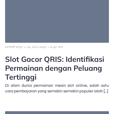
-
-
safASFsf231
25 July 2025
6:50 am
Slot Gacor QRIS: Identifikasi
Permainan dengan Peluang
Tertinggi
Di alam dunia permainan mesin slot online, salah satu
cara pembayaran yang semakin semakin populer ialah […]