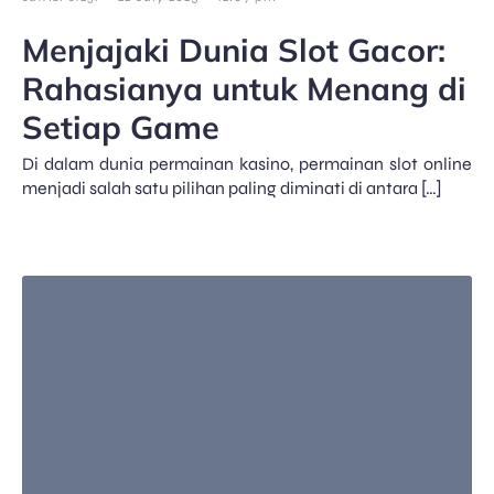
Menjajaki Dunia Slot Gacor:
Rahasianya untuk Menang di
Setiap Game
Di dalam dunia permainan kasino, permainan slot online
menjadi salah satu pilihan paling diminati di antara […]