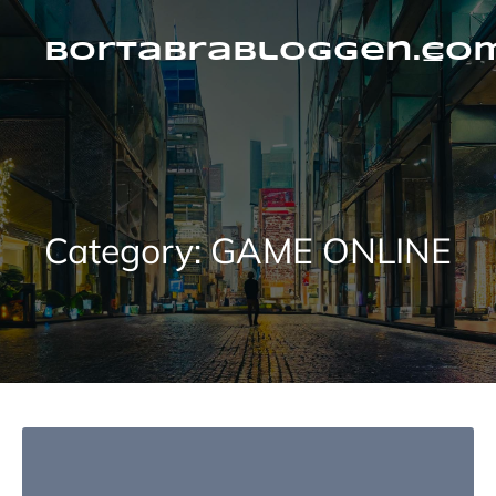
Skip
to
content
bortabrabloggen.co
Category:
GAME ONLINE