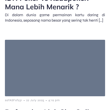
Mana Lebih Menarik ?
Di dalam dunia game permainan kartu daring di
Indonesia, sepasang nama besar yang sering tak henti […]
-
-
safASFsf231
22 July 2025
4:19 pm