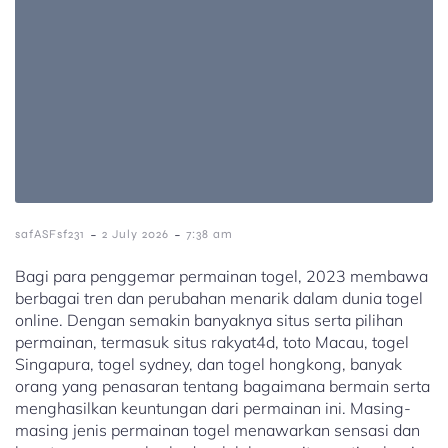
-
-
safASFsf231
2 July 2026
7:38 am
Bagi para penggemar permainan togel, 2023 membawa
berbagai tren dan perubahan menarik dalam dunia togel
online. Dengan semakin banyaknya situs serta pilihan
permainan, termasuk situs rakyat4d, toto Macau, togel
Singapura, togel sydney, dan togel hongkong, banyak
orang yang penasaran tentang bagaimana bermain serta
menghasilkan keuntungan dari permainan ini. Masing-
masing jenis permainan togel menawarkan sensasi dan