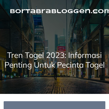
Skip
to
content
bortabrabloggen.co
Tren Togel 2023: Informasi
Penting Untuk Pecinta Togel