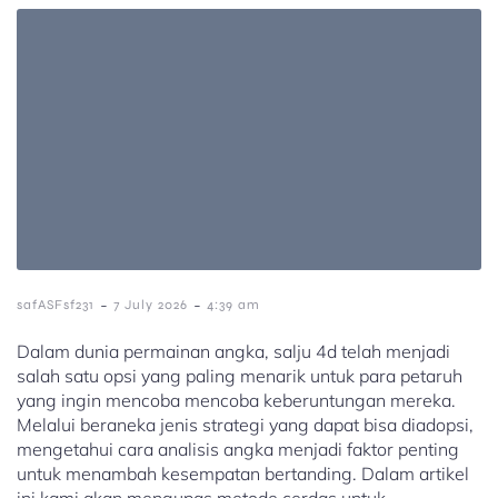
-
-
safASFsf231
7 July 2026
4:39 am
Dalam dunia permainan angka, salju 4d telah menjadi
salah satu opsi yang paling menarik untuk para petaruh
yang ingin mencoba mencoba keberuntungan mereka.
Melalui beraneka jenis strategi yang dapat bisa diadopsi,
mengetahui cara analisis angka menjadi faktor penting
untuk menambah kesempatan bertanding. Dalam artikel