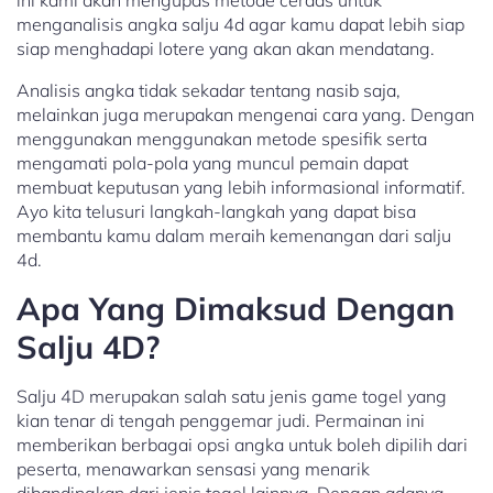
ini kami akan mengupas metode cerdas untuk
menganalisis angka salju 4d agar kamu dapat lebih siap
siap menghadapi lotere yang akan akan mendatang.
Analisis angka tidak sekadar tentang nasib saja,
melainkan juga merupakan mengenai cara yang. Dengan
menggunakan menggunakan metode spesifik serta
mengamati pola-pola yang muncul pemain dapat
membuat keputusan yang lebih informasional informatif.
Ayo kita telusuri langkah-langkah yang dapat bisa
membantu kamu dalam meraih kemenangan dari salju
4d.
Apa Yang Dimaksud Dengan
Salju 4D?
Salju 4D merupakan salah satu jenis game togel yang
kian tenar di tengah penggemar judi. Permainan ini
memberikan berbagai opsi angka untuk boleh dipilih dari
peserta, menawarkan sensasi yang menarik