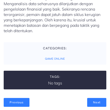
Menganalisis data seharusnya dilanjutkan dengan
pengelolaan finansial yang baik. Sekiranya rencana
terorganisir, pemain dapat jatuh dalam siklus kerugian
yang berkepanjangan. Oleh karena itu, krusial untuk
menetapkan batasan dan berpegang pada taktik yang
telah ditentukan.
CATEGORIES:
GAME ONLINE
TAGS:
No tags
Previous
Next