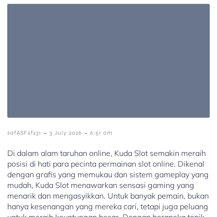
-
-
safASFsf231
3 July 2026
6:51 am
Di dalam alam taruhan online, Kuda Slot semakin meraih
posisi di hati para pecinta permainan slot online. Dikenal
dengan grafis yang memukau dan sistem gameplay yang
mudah, Kuda Slot menawarkan sensasi gaming yang
menarik dan mengasyikkan. Untuk banyak pemain, bukan
hanya kesenangan yang mereka cari, tetapi juga peluang