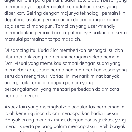
digemari oleh para pemain. Salah satu alasan besar yang
membuatnya populer adalah kemudahan akses yang
diberikan. Seiring dengan majunya teknologi, pemain kini
dapat merasakan permainan ini dalam jaringan kapan
saja serta di mana pun. Tampilan yang user-friendly
memudahkan pemain baru cepat menyesuaikan diri serta
memulai permainan tanpa masalah.
Di samping itu, Kuda Slot memberikan berbagai isu dan
fitur menarik yang memenuhi beragam selera pemain.
Dari visual yang memukau sampai dengan suara yang
mendebarkan, setiap permainan memberikan kesan yang
seru dan menghibur. Variasi ini menarik minat banyak
orang, baik pemula maupun pemain yang
berpengalaman, yang mencari perbedaan dalam cara
bermain mereka.
Aspek lain yang meningkatkan popularitas permainan ini
ialah kemungkinan dalam mendapatkan hadiah besar.
Banyak orang menarik minat dengan bonus jackpot yang
menarik serta peluang dalam mendapatkan lebih banyak