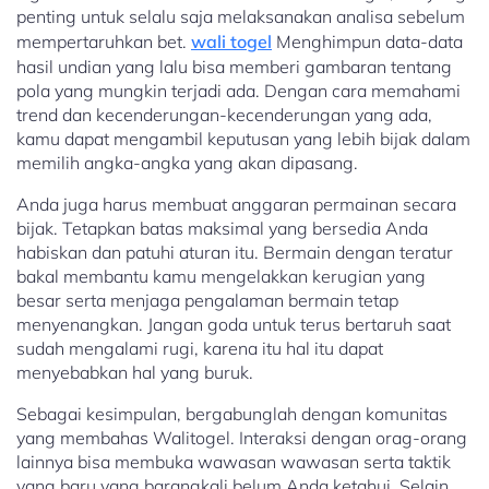
penting untuk selalu saja melaksanakan analisa sebelum
mempertaruhkan bet.
wali togel
Menghimpun data-data
hasil undian yang lalu bisa memberi gambaran tentang
pola yang mungkin terjadi ada. Dengan cara memahami
trend dan kecenderungan-kecenderungan yang ada,
kamu dapat mengambil keputusan yang lebih bijak dalam
memilih angka-angka yang akan dipasang.
Anda juga harus membuat anggaran permainan secara
bijak. Tetapkan batas maksimal yang bersedia Anda
habiskan dan patuhi aturan itu. Bermain dengan teratur
bakal membantu kamu mengelakkan kerugian yang
besar serta menjaga pengalaman bermain tetap
menyenangkan. Jangan goda untuk terus bertaruh saat
sudah mengalami rugi, karena itu hal itu dapat
menyebabkan hal yang buruk.
Sebagai kesimpulan, bergabunglah dengan komunitas
yang membahas Walitogel. Interaksi dengan orag-orang
lainnya bisa membuka wawasan wawasan serta taktik
yang baru yang barangkali belum Anda ketahui. Selain