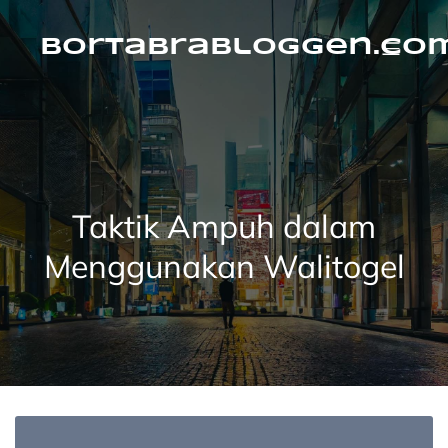
Skip
to
content
bortabrabloggen.co
Taktik Ampuh dalam
Menggunakan Walitogel