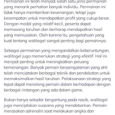
Permainan ini telah menjadi salah satu jenis permainan
yang menarik perhatian banyak individu. Permainan ini
tidak hanya memberikan kesenangan, tetapi juga
kesempatan untuk mendapatkan profit yang cukup besar.
Dengan modal yang relatif kecil, peserta dapat
memasang taruhan dan berharap mendapatkan hasil
yang memuaskan. Oleh karena itu, pengetahuan yang
kuat tentang walitogel sangat penting bagi pemainnya.
Sebagai permainan yang mengandalkan keberuntungan,
walitogel juga memerlukan strategi yang efektif. Hal ini
menjadi penting untuk meningkatkan peluang
kemenangan. Banyak pemain berpengalaman yang ahli
telah menciptakan berbagai teknik dan pendekatan untuk
memaksimalkan hasil taruhan. Pelaksanaan strategi yang
tepat dapat menolong pemain dalam berhadapan dengan
berbagai rintangan yang ada dalam game.
Bukan hanya sekadar bergantung pada nasib, walitogel
juga menciptakan suasana yang mendebarkan. Pemain
merasakan adrenalin saat melakukan angka dan