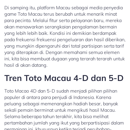
Di samping itu, platform Macau sebagai media penyedia
game Toto Macau terus berubah untuk menarik minat
para pecinta. Melalui fitur serta pelayanan baru, mereka
akan menawarkan serangkaian pengalaman bermain
yang lebih lebih baik. Kondisi ini demikian berdampak
pada frekuensi frekuensi pengeluaran dan hasil diberikan,
yang mungkin dipengaruhi dari total partisipan serta tarif
yang diterapkan di. Dengan memahami semua elemen
ini, kita bisa membuat dugaan yang terarah terarah untuk
hasil di akan datang.
Tren Toto Macau 4-D dan 5-D
Toto Macao 4D dan 5-D sudah menjadi pilihan pilihan
populer di antara para penjudi di Indonesia. Karena
peluang sebagai memenangkan hadiah besar, banyak
sekali pemain berminat untuk mengikuti hasil Macau.
Selama beberapa tahun terakhir, kita bisa melihat
pertambahan jumlah yang ikut yang berpartisipasi dalam
permainan ini, khususnya ketika terjadi perubahan-