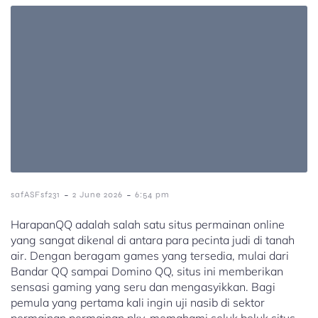
-
-
safASFsf231
2 June 2026
6:54 pm
HarapanQQ adalah salah satu situs permainan online
yang sangat dikenal di antara para pecinta judi di tanah
air. Dengan beragam games yang tersedia, mulai dari
Bandar QQ sampai Domino QQ, situs ini memberikan
sensasi gaming yang seru dan mengasyikkan. Bagi
pemula yang pertama kali ingin uji nasib di sektor