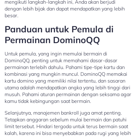
mengikuti langkah-langkah ini, Anda akan berjudi
dengan lebih bijak dan dapat mendapatkan yang lebih
besar.
Panduan untuk Pemula di
Permainan DominoQQ
Untuk pemula, yang ingin memulai bermain di
DominoQQ, penting untuk memahami dasar-dasar
permainan terlebih dahulu. Pahami tipe-tipe kartu dan
kombinasi yang mungkin muncul. DominoQQ memakai
kartu domino yang memiliki nilai tertentu, dan sasaran
utama adalah mendapatkan angka yang lebih tinggi dari
musuh. Pahami aturan permainan dengan seksama agar
kamu tidak kebingungan saat bermain.
Selanjutnya, manajemen bankroll juga amat penting.
Tetapkan anggaran sebelum mulai bermain dan patuhi
limit tersebut. Hindari tergoda untuk terus bermain saat
kalah, karena ini bisa menyebabkan pada rugi yang lebih