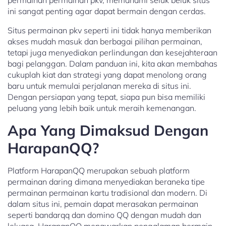
permainan permainan pkv, memahami seluk beluk situs
ini sangat penting agar dapat bermain dengan cerdas.
Situs permainan pkv seperti ini tidak hanya memberikan
akses mudah masuk dan berbagai pilihan permainan,
tetapi juga menyediakan perlindungan dan kesejahteraan
bagi pelanggan. Dalam panduan ini, kita akan membahas
cukuplah kiat dan strategi yang dapat menolong orang
baru untuk memulai perjalanan mereka di situs ini.
Dengan persiapan yang tepat, siapa pun bisa memiliki
peluang yang lebih baik untuk meraih kemenangan.
Apa Yang Dimaksud Dengan
HarapanQQ?
Platform HarapanQQ merupakan sebuah platform
permainan daring dimana menyediakan beraneka tipe
permainan permainan kartu tradisional dan modern. Di
dalam situs ini, pemain dapat merasakan permainan
seperti bandarqq dan domino QQ dengan mudah dan