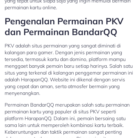
yang tepat untuk siapa saja yang ingin memulai bermain
permainan kartu online.
Pengenalan Permainan PKV
dan Permainan BandarQQ
PKV adalah situs permainan yang sangat diminati di
kalangan para gamer. Dengan jenis permainan yang
tersedia, termasuk kartu dan domino, platform mampu
menggaet banyak pemain baru setiap harinya. Salah satu
situs yang terkenal di kalangan penggemar permainan ini
adalah HarapanQQ. Website ini dikenal dengan servis
yang cepat dan aman, serta atmosfer bermain yang
menyenangkan.
Permainan BandarQQ merupakan salah satu permainan
permainan kartu yang populer di situs PKV seperti
platform HarapanQQ. Dalam ini, pemain bersaing satu
sama lain untuk memperoleh kombinasi kartu terbaik.
Keberuntungan dan taktik permainan sangat penting