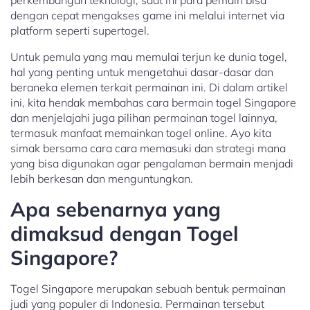
perkembangan teknologi, saat ini para pemain bisa
dengan cepat mengakses game ini melalui internet via
platform seperti supertogel.
Untuk pemula yang mau memulai terjun ke dunia togel,
hal yang penting untuk mengetahui dasar-dasar dan
beraneka elemen terkait permainan ini. Di dalam artikel
ini, kita hendak membahas cara bermain togel Singapore
dan menjelajahi juga pilihan permainan togel lainnya,
termasuk manfaat memainkan togel online. Ayo kita
simak bersama cara cara memasuki dan strategi mana
yang bisa digunakan agar pengalaman bermain menjadi
lebih berkesan dan menguntungkan.
Apa sebenarnya yang
dimaksud dengan Togel
Singapore?
Togel Singapore merupakan sebuah bentuk permainan
judi yang populer di Indonesia. Permainan tersebut