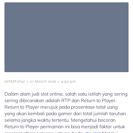
-
-
safASFsf231
21 March 2026
5:50 pm
Dalam alam judi slot online, salah satu istilah yang sering
sering dibicarakan adalah RTP dan Return to Player.
Return to Player merujuk pada prosentase total uang
yang akan kembali pada gamer dari total jumlah taruhan
selama jangka waktu tertentu. Mengetahui bocoran
Return to Player permainan ini bisa menjadi faktor untuk