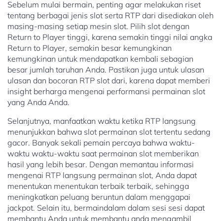
Sebelum mulai bermain, penting agar melakukan riset
tentang berbagai jenis slot serta RTP dari disediakan oleh
masing-masing setiap mesin slot. Pilih slot dengan
Return to Player tinggi, karena semakin tinggi nilai angka
Return to Player, semakin besar kemungkinan
kemungkinan untuk mendapatkan kembali sebagian
besar jumlah taruhan Anda. Pastikan juga untuk ulasan
ulasan dan bocoran RTP slot dari, karena dapat memberi
insight berharga mengenai performansi permainan slot
yang Anda Anda.
Selanjutnya, manfaatkan waktu ketika RTP langsung
menunjukkan bahwa slot permainan slot tertentu sedang
gacor. Banyak sekali pemain percaya bahwa waktu-
waktu waktu-waktu saat permainan slot memberikan
hasil yang lebih besar. Dengan memantau informasi
mengenai RTP langsung permainan slot, Anda dapat
menentukan menentukan terbaik terbaik, sehingga
meningkatkan peluang beruntun dalam menggapai
jackpot. Selain itu, bermaindalam dalam sesi sesi dapat
membantu Anda untuk membantu anda mengambil