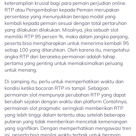
keterampilan krusial bagi para pemain perjudian online.
RTP atau Pengembalian kepada Pemain merupakan
persentase yang menunjukkan berapa modal yang
kembali kepada pemain sesuai dengan total pertaruhan
yang dilakukan dilakukan. Misalnya, jika sebuah slot
memiliki RTP 95 persen %, maka dalam jangka panjang,
peserta bisa mengharapkan untuk menerima kembali 95
setiap 100 yang ditaruhkan. Oleh karena itu, mengetahui
angka RTP dari beraneka permainan adalah tahap
pertama yang penting untuk memaksimalkan peluang
untuk menang.
Di samping itu, perlu untuk memperhatikan waktu dan
kondisi ketika bocoran RTP ini tampil. Sebagian
permainan slot mempunyai perubahan RTP yang dapat
berubah sejalan dengan waktu dan platform Contohnya,
permainan slot pragmatic seringkali memberikan RTP
yang lebih tinggi dalam tertentu atau setelah beberapa
putaran yang tidak memberikan mencetak kemenangan
yang signifikan. Dengan memperhatikan mengawasi tren
ini, peserta bisa menilai waktu terbaik untuk bermain