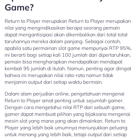
Game?
Return to Player merupakan Return to Player merupakan
nilai yang mengindikasikan berapa seorang pemain
dapat mengantisipasi akan dikembalikan dari total total
taruhannya mereka dalam panjang. Sebagai contoh,
apabila satu permainan slot game mempunyai RTP 95%,
ini berarti bagi setiap kali 100 jumlah dari dipertaruhkan,
pemain bisa mengharapkan mendapatkan mendapat
kembali 95 jumlah di itulah. Namun, penting agar diingat
bahwa ini merupakan nilai rata-rata namun tidak
menjamin output dari setiap waktu bermain.
Dalam alam perjudian online, pengetahuan mengenai
Return to Player amat penting untuk sejumlah gamer.
Dengan cara mengetahui nilai RTP dari sebuah game,
gamer dapat membuat pilihan yang bijaksana mengenai
mesin slot yang mana yang akan dimainkan. Return to
Player yang lebih baik umumnya menunjukkan peluang
untuk menang yang lebih baik, tetapi output dari setiap