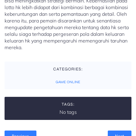
bisa meningkatkan strategi bermain. Keberhasilan pada
lotto hk lebih didapat dari kombinasi berbagai kombinasi
keberuntungan dan serta pemantauan yang detail. Oleh
karena itu, para pemain disarankan untuk senantiasa
mengupdate pengetahuan mereka tentang data hk serta
selalu siaga terhadap pergeseran pola dalam keluaran
keluaran hk yang mempengaruhi memengaruhi taruhan
mereka.
CATEGORIES:
GAME ONLINE
TAGS:
No tags
Previous
Next