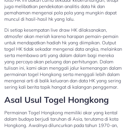
lotto HK ini bukan cuma sekadar keberuntungan, tetapi
juga melibatkan pendekatan analitis data hk dan
pemahaman mengenai pola pola yang mungkin dapat
muncul di hasil-hasil hk yang lalu.
Di setiap kesempatan live draw HK dilaksanakan,
atmosfer akan meriah karena harapan pemain-pemain
untuk mendapatkan hadiah hk yang diimpikan. Output
togel HK tidak sekadar mengenai data angka, melainkan
serta membawa arti yang dalam dalam bagi mereka
yang percaya akan peluang dan perhitungan. Dalam
tulisan ini, kami akan menggali jalur kemenangan dalam
permainan togel Hongkong serta menggali lebih dalam
mengenai arti di balik keluaran dan data HK yang sering
sering kali berita topik hangat di kalangan penggemar.
Asal Usul Togel Hongkong
Permainan Togel Hongkong memiliki akar yang kental
dalam budaya berjudi taruhan di Asia, terutama di kota
Hongkong. Awalnya diluncurkan pada tahun 1970-an,