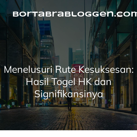
Skip
to
content
bortabrabloggen.co
Menelusuri Rute Kesuksesan:
Hasil Togel HK dan
Signifikansinya