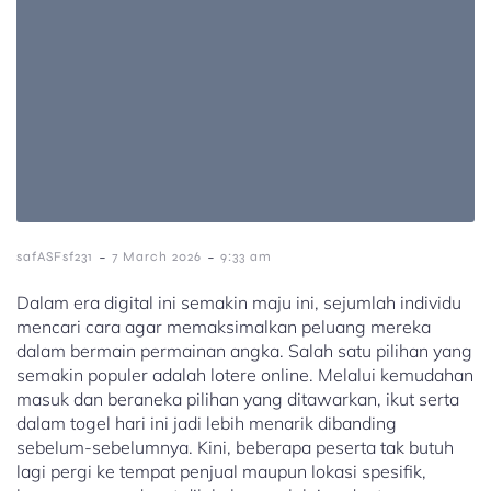
-
-
safASFsf231
7 March 2026
9:33 am
Dalam era digital ini semakin maju ini, sejumlah individu
mencari cara agar memaksimalkan peluang mereka
dalam bermain permainan angka. Salah satu pilihan yang
semakin populer adalah lotere online. Melalui kemudahan
masuk dan beraneka pilihan yang ditawarkan, ikut serta
dalam togel hari ini jadi lebih menarik dibanding
sebelum-sebelumnya. Kini, beberapa peserta tak butuh
lagi pergi ke tempat penjual maupun lokasi spesifik,