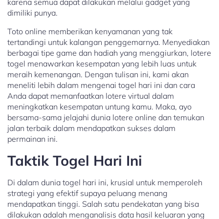
karena semua dapat dilakukan melalui gadget yang
dimiliki punya.
Toto online memberikan kenyamanan yang tak
tertandingi untuk kalangan penggemarnya. Menyediakan
berbagai tipe game dan hadiah yang menggiurkan, lotere
togel menawarkan kesempatan yang lebih luas untuk
meraih kemenangan. Dengan tulisan ini, kami akan
meneliti lebih dalam mengenai togel hari ini dan cara
Anda dapat memanfaatkan lotere virtual dalam
meningkatkan kesempatan untung kamu. Maka, ayo
bersama-sama jelajahi dunia lotere online dan temukan
jalan terbaik dalam mendapatkan sukses dalam
permainan ini.
Taktik Togel Hari Ini
Di dalam dunia togel hari ini, krusial untuk memperoleh
strategi yang efektif supaya peluang menang
mendapatkan tinggi. Salah satu pendekatan yang bisa
dilakukan adalah menganalisis data hasil keluaran yang