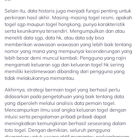
Selain itu, data historis juga menjadi fungsi penting untuk
perkiraan hasil akhir. Masing-masing togel resmi, apakah
togel sgp maupun togel hongkong, punya karakteristik
serta keunikannya tersendiri. Mengumpulkan dan atau
meneliti data sgp, data hk, atau data sdy bisa
memberikan wawasan wawasan yang lebih baik tentang
nomor yang mana yang mempunyai kecenderungan yang
lebih besar demi muncul kembali. Pengguna yang rajin
mengamati keluaran sgp dan keluaran togel hk sering
memiliki keistimewaan dibanding dari pengguna yang
tidak melakukannya memantau.
Akhirnya, strategi bermain togel yang berhasil perlu
didasarkan pada pengetahuan yang baik tentang data
yang diperoleh melalui analisis data pemain togel.
Mencampurkan ilmu soal angka keluaran togel dengan
intuisi serta pengalaman pribadi pribadi dapat
meningkatkan kemungkinan berhasil seseorang dalam
toto togel. Dengan demikian, seluruh pengguna
disarankan untuk secara aktif memantau perkembangan