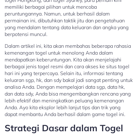
togel Hongkong, dan togel Sydney, para pemain kini
memiliki berbagai pilihan untuk mencoba
peruntungannya. Namun, untuk berhasil dalam
permainan ini, dibutuhkan taktik jitu dan pengetahuan
yang mendalam tentang data keluaran dan angka yang
berpotensi muncul.
Dalam artikel ini, kita akan membahas beberapa rahasia
kemenangan togel untuk menolong Anda dalam
mendapatkan keberuntungan. Kita akan menjelajahi
berbagai jenis togel resmi dan cara akses ke situs togel
hari ini yang terpercaya. Selain itu, informasi tentang
keluaran sgp, hk, dan sdy bakal jadi sangat penting untuk
analisa Anda. Dengan mempelajari data sgp, data hk,
dan data sdy, Anda bisa mengembangkan rencana yang
lebih efektif dan meningkatkan peluang kemenangan
Anda. Ayo kita eksplor lebih lanjut tips dan trik yang
dapat membantu Anda berhasil dalam game togel ini.
Strategi Dasar dalam Togel