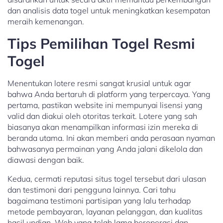
dan analisis data togel untuk meningkatkan kesempatan
meraih kemenangan.
Tips Pemilihan Togel Resmi
Togel
Menentukan lotere resmi sangat krusial untuk agar
bahwa Anda bertaruh di platform yang terpercaya. Yang
pertama, pastikan website ini mempunyai lisensi yang
valid dan diakui oleh otoritas terkait. Lotere yang sah
biasanya akan menampilkan informasi izin mereka di
beranda utama. Ini akan memberi anda perasaan nyaman
bahwasanya permainan yang Anda jalani dikelola dan
diawasi dengan baik.
Kedua, cermati reputasi situs togel tersebut dari ulasan
dan testimoni dari pengguna lainnya. Cari tahu
bagaimana testimoni partisipan yang lalu terhadap
metode pembayaran, layanan pelanggan, dan kualitas
hasil undian. Web yang telah lama beroperasi dan