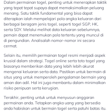
Dalam permainan togel, penting untuk menerapkan taktik
yang tepat tepat supaya dapat memaksimalkan peluang
menang. Satu taktik fundamental yang bisa dapat
diterapkan ialah mempelajari pola angka keluaran dari
berbagai beragam jenis togel, seperti togel SGP, HK,
serta SDY. Melalui melihat data keluaran sebelumnya,
pemain dapat menemukan pola tertentu yang muncul di
di pengundian. Analisalah nomor-nomor ini secara
cermat.
Selain itu, memilih permainan togel resmi menjadi aspek
krusial dalam strategi. Togel online serta toto togel yang
biasanya memberikan data yang lebih lebih akurat
mengenai keluaran serta data. Pastikan untuk bermain di
situs yang untuk memperoleh pengalaman bermain yang
aman dan adil. Hal ini juga membantu dalam minimalkan
risiko penipuan serta kerugian.
Terakhir, penting untuk untuk menyusun anggaran
permainan anda. Tetapkan angka uang yang bersedia
anda habiskan untuk bermain togel serta patuhi batas itu.