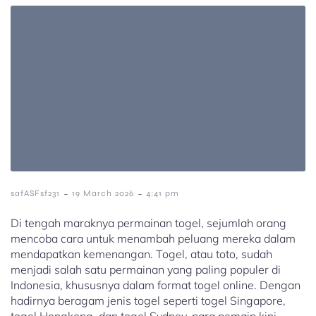
-
-
safASFsf231
19 March 2026
4:41 pm
Di tengah maraknya permainan togel, sejumlah orang
mencoba cara untuk menambah peluang mereka dalam
mendapatkan kemenangan. Togel, atau toto, sudah
menjadi salah satu permainan yang paling populer di
Indonesia, khususnya dalam format togel online. Dengan
hadirnya beragam jenis togel seperti togel Singapore,