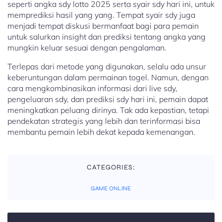
seperti angka sdy lotto 2025 serta syair sdy hari ini, untuk
memprediksi hasil yang yang. Tempat syair sdy juga
menjadi tempat diskusi bermanfaat bagi para pemain
untuk salurkan insight dan prediksi tentang angka yang
mungkin keluar sesuai dengan pengalaman.
Terlepas dari metode yang digunakan, selalu ada unsur
keberuntungan dalam permainan togel. Namun, dengan
cara mengkombinasikan informasi dari live sdy,
pengeluaran sdy, dan prediksi sdy hari ini, pemain dapat
meningkatkan peluang dirinya. Tak ada kepastian, tetapi
pendekatan strategis yang lebih dan terinformasi bisa
membantu pemain lebih dekat kepada kemenangan.
CATEGORIES:
GAME ONLINE