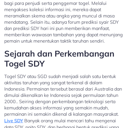
bagi para penjudi serta penggemar togel. Melalui
mengakses koleksi informasi ini, mereka dapat
meramalkan skema atau angka yang muncul di masa
mendatang. Selain itu, adanya forum prediksi syair SDY
dan prediksi SDY hari ini pun memberikan manfaat,
memberikan wawasan tambahan yang dapat menunjang
pemain untuk menentukan taktik taruhan sendiri.
Sejarah dan Perkembangan
Togel SDY
Togel SDY atau SGD sudah menjadi salah satu bentuk
aktivitas taruhan yang sangat terkenal di dalam
Indonesia. Permainan tersebut berasal dari Australia dan
dimulai dikenalkan ke Indonesia sejak permulaan tahun
2000.. Seiring dengan perkembangan teknologi serta
kemudahan akses informasi yang semakin mudah,
permainan ini semakin dikenal di kalangan masyarakat.
Live SDY
Banyak orang mulai mencari tahu mengenai
data SDY, paito SDY, dan berbagai bentuk prediksi yang