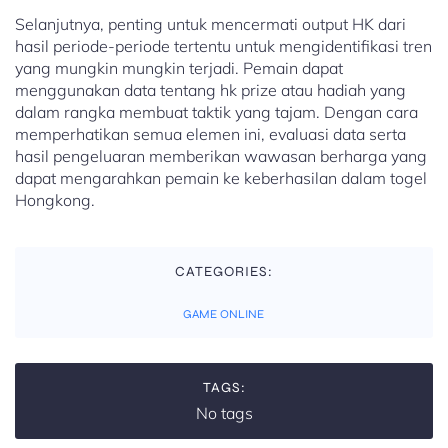
Selanjutnya, penting untuk mencermati output HK dari
hasil periode-periode tertentu untuk mengidentifikasi tren
yang mungkin mungkin terjadi. Pemain dapat
menggunakan data tentang hk prize atau hadiah yang
dalam rangka membuat taktik yang tajam. Dengan cara
memperhatikan semua elemen ini, evaluasi data serta
hasil pengeluaran memberikan wawasan berharga yang
dapat mengarahkan pemain ke keberhasilan dalam togel
Hongkong.
CATEGORIES:
GAME ONLINE
TAGS:
No tags