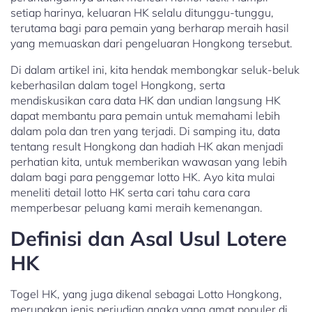
setiap harinya, keluaran HK selalu ditunggu-tunggu,
terutama bagi para pemain yang berharap meraih hasil
yang memuaskan dari pengeluaran Hongkong tersebut.
Di dalam artikel ini, kita hendak membongkar seluk-beluk
keberhasilan dalam togel Hongkong, serta
mendiskusikan cara data HK dan undian langsung HK
dapat membantu para pemain untuk memahami lebih
dalam pola dan tren yang terjadi. Di samping itu, data
tentang result Hongkong dan hadiah HK akan menjadi
perhatian kita, untuk memberikan wawasan yang lebih
dalam bagi para penggemar lotto HK. Ayo kita mulai
meneliti detail lotto HK serta cari tahu cara cara
memperbesar peluang kami meraih kemenangan.
Definisi dan Asal Usul Lotere
HK
Togel HK, yang juga dikenal sebagai Lotto Hongkong,
merupakan jenis perjudian angka yang amat populer di