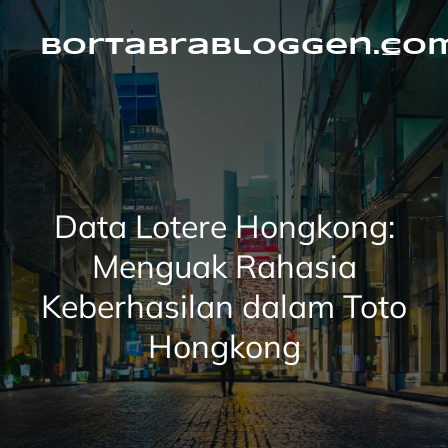
Skip
to
content
bortabrabloggen.co
Data Lotere Hongkong:
Menguak Rahasia
Keberhasilan dalam Toto
Hongkong