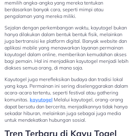
memilih angka-angka yang mereka tentukan
berdasarkan banyak cara, seperti mimpi atau
pengalaman yang mereka miliki.
Sejalan dengan perkembangan waktu, kayutogel bukan
hanya dilakukan dalam bentuk bentuk fisik, melainkan
juga bertransisi ke platform digital. Banyak website dan
aplikasi mobile yang menawarkan layanan permainan
kayutogel dalam online, memberikan kemudahan akses
bagi pemain. Hal ini menjadikan kayutogel menjadi lebih
diakses semua orang, di mana saja.
Kayutogel juga merefleksikan budaya dan tradisi lokal
yang kaya. Permainan ini sering diselenggarakan dalam
acara-acara tertentu, seperti festival atau gathering
komunitas.
kayutogel
Melalui kayutogel, orang-orang
dapat bersatu dan bercerita, menjadikannya tidak hanya
sekadar hiburan, melainkan juga sebagai juga media
untuk mendekatkan hubungan sosial.
Tren Terbaru di Kayu Togel