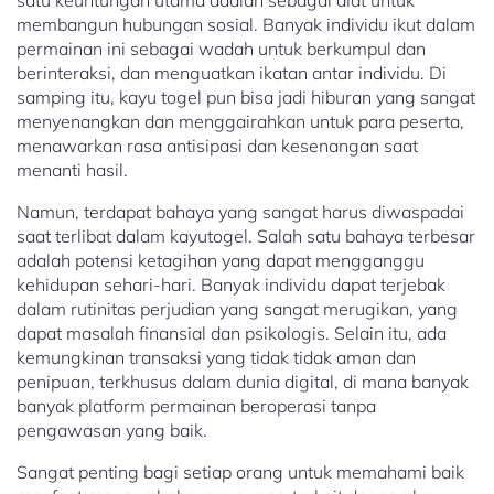
satu keuntungan utama adalah sebagai alat untuk
membangun hubungan sosial. Banyak individu ikut dalam
permainan ini sebagai wadah untuk berkumpul dan
berinteraksi, dan menguatkan ikatan antar individu. Di
samping itu, kayu togel pun bisa jadi hiburan yang sangat
menyenangkan dan menggairahkan untuk para peserta,
menawarkan rasa antisipasi dan kesenangan saat
menanti hasil.
Namun, terdapat bahaya yang sangat harus diwaspadai
saat terlibat dalam kayutogel. Salah satu bahaya terbesar
adalah potensi ketagihan yang dapat mengganggu
kehidupan sehari-hari. Banyak individu dapat terjebak
dalam rutinitas perjudian yang sangat merugikan, yang
dapat masalah finansial dan psikologis. Selain itu, ada
kemungkinan transaksi yang tidak tidak aman dan
penipuan, terkhusus dalam dunia digital, di mana banyak
banyak platform permainan beroperasi tanpa
pengawasan yang baik.
Sangat penting bagi setiap orang untuk memahami baik