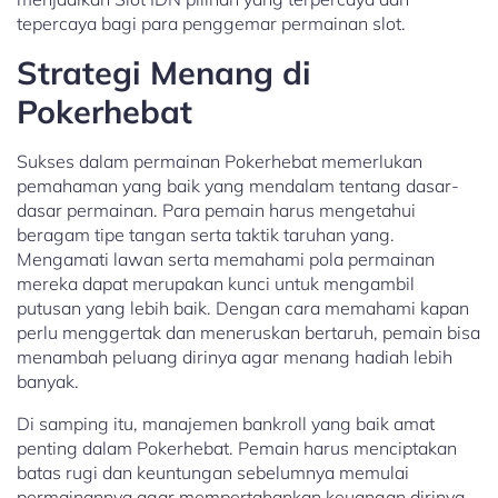
tepercaya bagi para penggemar permainan slot.
Strategi Menang di
Pokerhebat
Sukses dalam permainan Pokerhebat memerlukan
pemahaman yang baik yang mendalam tentang dasar-
dasar permainan. Para pemain harus mengetahui
beragam tipe tangan serta taktik taruhan yang.
Mengamati lawan serta memahami pola permainan
mereka dapat merupakan kunci untuk mengambil
putusan yang lebih baik. Dengan cara memahami kapan
perlu menggertak dan meneruskan bertaruh, pemain bisa
menambah peluang dirinya agar menang hadiah lebih
banyak.
Di samping itu, manajemen bankroll yang baik amat
penting dalam Pokerhebat. Pemain harus menciptakan
batas rugi dan keuntungan sebelumnya memulai
permainannya agar mempertahankan keuangan dirinya