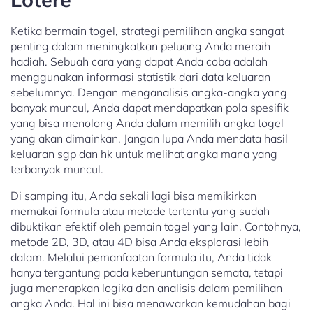
Ketika bermain togel, strategi pemilihan angka sangat
penting dalam meningkatkan peluang Anda meraih
hadiah. Sebuah cara yang dapat Anda coba adalah
menggunakan informasi statistik dari data keluaran
sebelumnya. Dengan menganalisis angka-angka yang
banyak muncul, Anda dapat mendapatkan pola spesifik
yang bisa menolong Anda dalam memilih angka togel
yang akan dimainkan. Jangan lupa Anda mendata hasil
keluaran sgp dan hk untuk melihat angka mana yang
terbanyak muncul.
Di samping itu, Anda sekali lagi bisa memikirkan
memakai formula atau metode tertentu yang sudah
dibuktikan efektif oleh pemain togel yang lain. Contohnya,
metode 2D, 3D, atau 4D bisa Anda eksplorasi lebih
dalam. Melalui pemanfaatan formula itu, Anda tidak
hanya tergantung pada keberuntungan semata, tetapi
juga menerapkan logika dan analisis dalam pemilihan
angka Anda. Hal ini bisa menawarkan kemudahan bagi