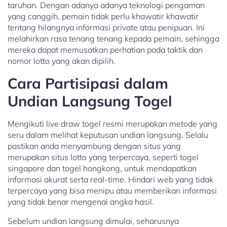
taruhan. Dengan adanya adanya teknologi pengaman
yang canggih, pemain tidak perlu khawatir khawatir
tentang hilangnya informasi private atau penipuan. Ini
melahirkan rasa tenang tenang kepada pemain, sehingga
mereka dapat memusatkan perhatian pada taktik dan
nomor lotto yang akan dipilih.
Cara Partisipasi dalam
Undian Langsung Togel
Mengikuti live draw togel resmi merupakan metode yang
seru dalam melihat keputusan undian langsung. Selalu
pastikan anda menyambung dengan situs yang
merupakan situs lotto yang terpercaya, seperti togel
singapore dan togel hongkong, untuk mendapatkan
informasi akurat serta real-time. Hindari web yang tidak
terpercaya yang bisa menipu atau memberikan informasi
yang tidak benar mengenai angka hasil.
Sebelum undian langsung dimulai, seharusnya