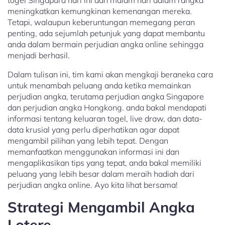
togel Singapura hari ini dan malam hari dalam rangka
meningkatkan kemungkinan kemenangan mereka.
Tetapi, walaupun keberuntungan memegang peran
penting, ada sejumlah petunjuk yang dapat membantu
anda dalam bermain perjudian angka online sehingga
menjadi berhasil.
Dalam tulisan ini, tim kami akan mengkaji beraneka cara
untuk menambah peluang anda ketika memainkan
perjudian angka, terutama perjudian angka Singapore
dan perjudian angka Hongkong. anda bakal mendapati
informasi tentang keluaran togel, live draw, dan data-
data krusial yang perlu diperhatikan agar dapat
mengambil pilihan yang lebih tepat. Dengan
memanfaatkan menggunakan informasi ini dan
mengaplikasikan tips yang tepat, anda bakal memiliki
peluang yang lebih besar dalam meraih hadiah dari
perjudian angka online. Ayo kita lihat bersama!
Strategi Mengambil Angka
Lotere