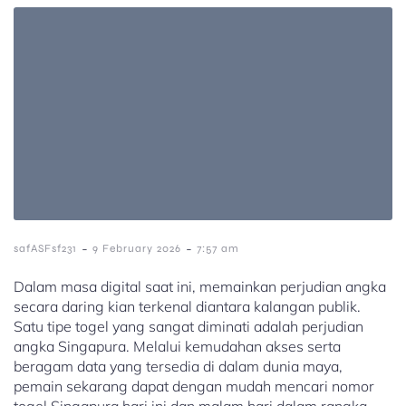
-
-
safASFsf231
9 February 2026
7:57 am
Dalam masa digital saat ini, memainkan perjudian angka
secara daring kian terkenal diantara kalangan publik.
Satu tipe togel yang sangat diminati adalah perjudian
angka Singapura. Melalui kemudahan akses serta
beragam data yang tersedia di dalam dunia maya,
pemain sekarang dapat dengan mudah mencari nomor