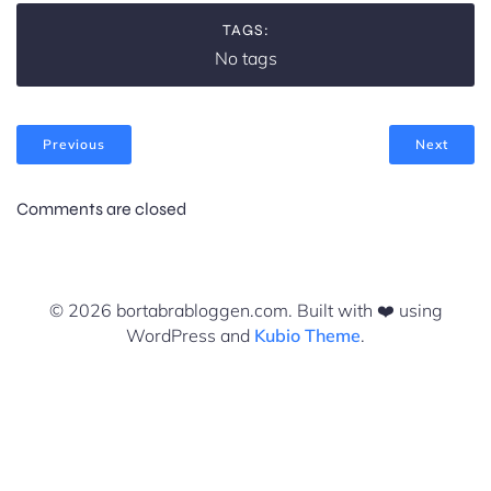
TAGS:
No tags
Previous
Next
Comments are closed
© 2026 bortabrabloggen.com. Built with ❤️ using
WordPress and
Kubio Theme
.