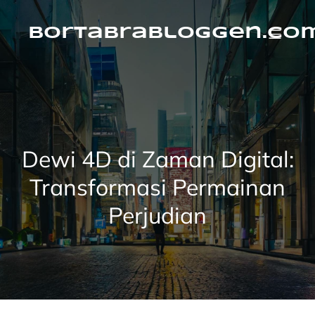
Skip
to
content
bortabrabloggen.co
Dewi 4D di Zaman Digital:
Transformasi Permainan
Perjudian