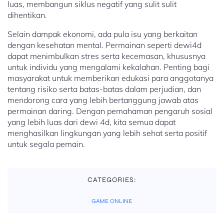
luas, membangun siklus negatif yang sulit sulit
dihentikan.
Selain dampak ekonomi, ada pula isu yang berkaitan
dengan kesehatan mental. Permainan seperti dewi4d
dapat menimbulkan stres serta kecemasan, khususnya
untuk individu yang mengalami kekalahan. Penting bagi
masyarakat untuk memberikan edukasi para anggotanya
tentang risiko serta batas-batas dalam perjudian, dan
mendorong cara yang lebih bertanggung jawab atas
permainan daring. Dengan pemahaman pengaruh sosial
yang lebih luas dari dewi 4d, kita semua dapat
menghasilkan lingkungan yang lebih sehat serta positif
untuk segala pemain.
CATEGORIES:
GAME ONLINE