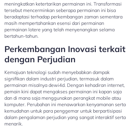
meningkatkan ketertarikan permainan ini. Transformasi
tersebut mencerminkan seberapa permainan ini bisa
beradaptasi terhadap perkembangan zaman sementara
masih mempertahankan esensi dari permainan
permainan lotere yang telah menyenangkan selama
bertahun-tahun.
Perkembangan Inovasi terkait
dengan Perjudian
Kemajuan teknologi sudah menyebabkan dampak
signifikan dalam industri perjudian, termasuk dalam
permainan misalnya dewi4d. Dengan kehadiran internet,
pemain kini dapat mengakses permainan ini kapan saja
dan di mana saja menggunakan perangkat mobile atau
komputer. Perubahan ini menawarkan kenyamanan serta
kemudahan untuk para penggemar untuk berpartisipasi
dalam pengalaman perjudian yang sangat interaktif serta
menarik.