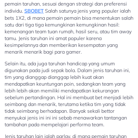
pemain taruhan, sesuai dengan strategi dan preferensi
individu.
SBOBET
Salah satunya jenis yang populer ialah
bets 1X2, di mana pemain pemain bisa menentukan salah
satu dari tiga tiga kemungkinan kemungkinan hasil:
kemenangan team tuan rumah, hasil seru, atau tim away
tamu. Jenis taruhan ini amat populer karena
kesimpelannya dan memberikan kesempatan yang
menarik menarik bagi para gamer.
Selain itu, ada juga taruhan handicap yang umum
digunakan pada judi sepak bola. Dalam jenis taruhan ini,
tim yang dianggap dianggap lebih kuat akan
mendapatkan keuntungan poin, sedangkan team yang
lebih lebih akan memiliki mendapatkan kekurangan
sebelum pertandingan. Hal ini membuat bet menjadi lebih
seimbang dan menarik, terutama ketika tim yang tidak
tidak seimbang berhadapan. Banyak sekali bettor
menyukai jenis ini ini ini sebab menawarkan tantangan
tambahan pada mempelajari performa team.
Jenis taruhan lain ialah parlay, di mana pemain taruhan