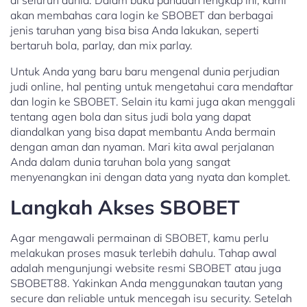
di seluruh dunia. Dalam buku panduan lengkap ini, kami
akan membahas cara login ke SBOBET dan berbagai
jenis taruhan yang bisa bisa Anda lakukan, seperti
bertaruh bola, parlay, dan mix parlay.
Untuk Anda yang baru baru mengenal dunia perjudian
judi online, hal penting untuk mengetahui cara mendaftar
dan login ke SBOBET. Selain itu kami juga akan menggali
tentang agen bola dan situs judi bola yang dapat
diandalkan yang bisa dapat membantu Anda bermain
dengan aman dan nyaman. Mari kita awal perjalanan
Anda dalam dunia taruhan bola yang sangat
menyenangkan ini dengan data yang nyata dan komplet.
Langkah Akses SBOBET
Agar mengawali permainan di SBOBET, kamu perlu
melakukan proses masuk terlebih dahulu. Tahap awal
adalah mengunjungi website resmi SBOBET atau juga
SBOBET88. Yakinkan Anda menggunakan tautan yang
secure dan reliable untuk mencegah isu security. Setelah