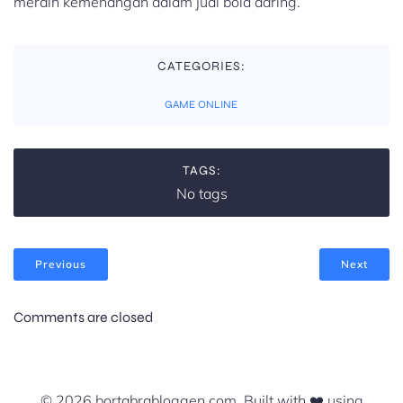
meraih kemenangan dalam judi bola daring.
CATEGORIES:
GAME ONLINE
TAGS:
No tags
Previous
Next
Comments are closed
© 2026 bortabrabloggen.com. Built with ❤️ using