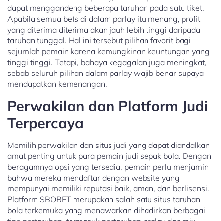
dapat menggandeng beberapa taruhan pada satu tiket.
Apabila semua bets di dalam parlay itu menang, profit
yang diterima diterima akan jauh lebih tinggi daripada
taruhan tunggal. Hal ini tersebut pilihan favorit bagi
sejumlah pemain karena kemungkinan keuntungan yang
tinggi tinggi. Tetapi, bahaya kegagalan juga meningkat,
sebab seluruh pilihan dalam parlay wajib benar supaya
mendapatkan kemenangan.
Perwakilan dan Platform Judi
Terpercaya
Memilih perwakilan dan situs judi yang dapat diandalkan
amat penting untuk para pemain judi sepak bola. Dengan
beragamnya opsi yang tersedia, pemain perlu menjamin
bahwa mereka mendaftar dengan website yang
mempunyai memiliki reputasi baik, aman, dan berlisensi.
Platform SBOBET merupakan salah satu situs taruhan
bola terkemuka yang menawarkan dihadirkan berbagai