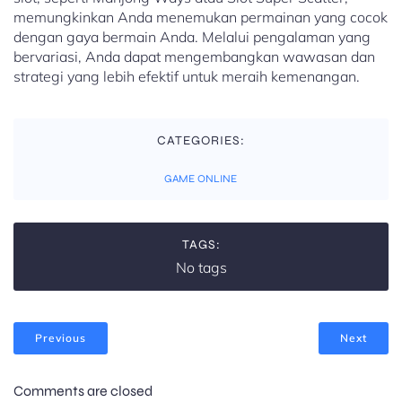
memungkinkan Anda menemukan permainan yang cocok
dengan gaya bermain Anda. Melalui pengalaman yang
bervariasi, Anda dapat mengembangkan wawasan dan
strategi yang lebih efektif untuk meraih kemenangan.
CATEGORIES:
GAME ONLINE
TAGS:
No tags
Previous
Next
Comments are closed