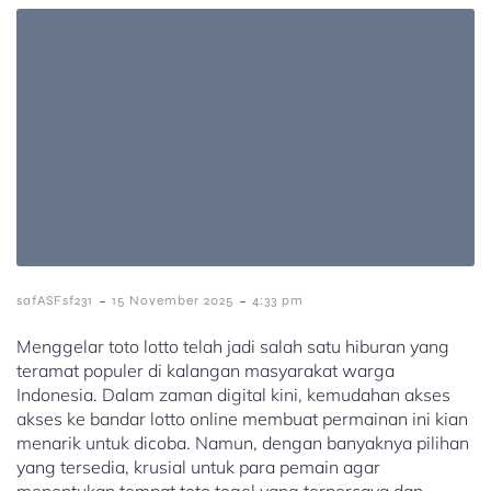
-
-
safASFsf231
15 November 2025
4:33 pm
Menggelar toto lotto telah jadi salah satu hiburan yang
teramat populer di kalangan masyarakat warga
Indonesia. Dalam zaman digital kini, kemudahan akses
akses ke bandar lotto online membuat permainan ini kian
menarik untuk dicoba. Namun, dengan banyaknya pilihan
yang tersedia, krusial untuk para pemain agar