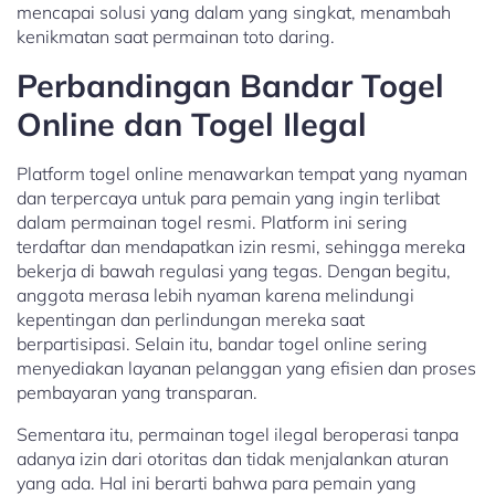
mencapai solusi yang dalam yang singkat, menambah
kenikmatan saat permainan toto daring.
Perbandingan Bandar Togel
Online dan Togel Ilegal
Platform togel online menawarkan tempat yang nyaman
dan terpercaya untuk para pemain yang ingin terlibat
dalam permainan togel resmi. Platform ini sering
terdaftar dan mendapatkan izin resmi, sehingga mereka
bekerja di bawah regulasi yang tegas. Dengan begitu,
anggota merasa lebih nyaman karena melindungi
kepentingan dan perlindungan mereka saat
berpartisipasi. Selain itu, bandar togel online sering
menyediakan layanan pelanggan yang efisien dan proses
pembayaran yang transparan.
Sementara itu, permainan togel ilegal beroperasi tanpa
adanya izin dari otoritas dan tidak menjalankan aturan
yang ada. Hal ini berarti bahwa para pemain yang