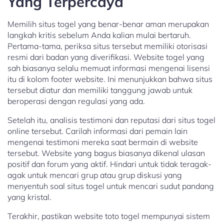
Yang Terpercaya
Memilih situs togel yang benar-benar aman merupakan
langkah kritis sebelum Anda kalian mulai bertaruh.
Pertama-tama, periksa situs tersebut memiliki otorisasi
resmi dari badan yang diverifikasi. Website togel yang
sah biasanya selalu memuat informasi mengenai lisensi
itu di kolom footer website. Ini menunjukkan bahwa situs
tersebut diatur dan memiliki tanggung jawab untuk
beroperasi dengan regulasi yang ada.
Setelah itu, analisis testimoni dan reputasi dari situs togel
online tersebut. Carilah informasi dari pemain lain
mengenai testimoni mereka saat bermain di website
tersebut. Website yang bagus biasanya dikenal ulasan
positif dan forum yang aktif. Hindari untuk tidak teragak-
agak untuk mencari grup atau grup diskusi yang
menyentuh soal situs togel untuk mencari sudut pandang
yang kristal.
Terakhir, pastikan website toto togel mempunyai sistem