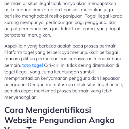
bermain di situs ilegal tidak hanya akan mendapatkan
risiko mengalami kerugian finansial, melainkan juga
berisiko menghadapi resiko penipuan. Togel ilegal kerap
kurang mempunyai perlindungan bagi pengguna, dan
output permainan bisa jadi tidak transparan, yang dapat
berpotensi merugikan.
Aspek lain yang berbeda adalah pada proses bermain.
Platform togel yang terpercaya menunjukkan berbagai
macam pilihan permainan dan penawaran menarik bagi
pemain.
toto togel
Ciri-ciri ini tidak sering ditemukan di
togel ilegal, yang cuma keuntungan sambil
memprioritaskan kenyamanan pengguna dan kepuasan
pengguna. Dengan memutuskan untuk situs togel online,
pemain dapat menikmati proses bermain yang lebih
menyenangkan.
Cara Mengidentifikasi
Website Pengundian Angka