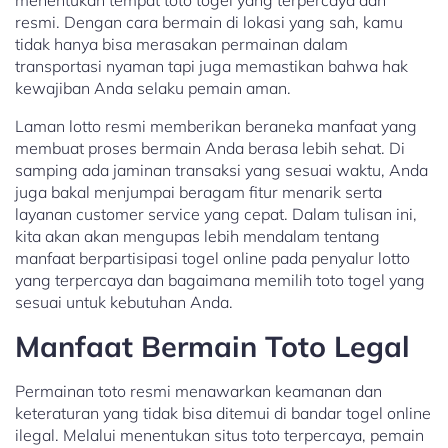
menentukan tempat toto togel yang terpercaya dan
resmi. Dengan cara bermain di lokasi yang sah, kamu
tidak hanya bisa merasakan permainan dalam
transportasi nyaman tapi juga memastikan bahwa hak
kewajiban Anda selaku pemain aman.
Laman lotto resmi memberikan beraneka manfaat yang
membuat proses bermain Anda berasa lebih sehat. Di
samping ada jaminan transaksi yang sesuai waktu, Anda
juga bakal menjumpai beragam fitur menarik serta
layanan customer service yang cepat. Dalam tulisan ini,
kita akan akan mengupas lebih mendalam tentang
manfaat berpartisipasi togel online pada penyalur lotto
yang terpercaya dan bagaimana memilih toto togel yang
sesuai untuk kebutuhan Anda.
Manfaat Bermain Toto Legal
Permainan toto resmi menawarkan keamanan dan
keteraturan yang tidak bisa ditemui di bandar togel online
ilegal. Melalui menentukan situs toto terpercaya, pemain