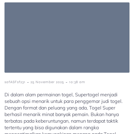
-
-
safASFsf231
25 November 2025
10:38 am
Di dalam alam permainan togel, Supertogel menjadi
sebuah opsi menarik untuk para penggemar judi togel.
Dengan format dan peluang yang ada, Togel Super
berhasil menarik minat banyak pemain. Bukan hanya
terbatas pada keberuntungan, namun terdapat taktik
tertentu yang bisa digunakan dalam rangka