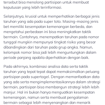
tersebut bisa menolong partisipan untuk membuat
keputusan yang lebih terinformasi.
Selanjutnya, krusial untuk memperhatikan berbagai jenis
taruhan yang ada pada super toto. Masing-masing jenis
bet memiliki kesempatan kemenangan berbeda, dan
mengetahui perbedaan ini bisa meningkatkan taktik
bermain. Contohnya, menempatkan taruhan pada nomor
tunggal mungkin mempunyai tingkat risiko yang besar
dibandingkan dari taruhan pada grup angka. Namun,
kelompok nomor bisa jadi lebih menguntungkan dalam
periode panjang apabila diperhatikan dengan baik.
Pada akhirnya, kombinasi analisa data serta taktik
taruhan yang tepat tepat dapat memaksimalkan peluang
partisipan pada supertogel. Dengan memanfaatkan data
yang ada serta mengimplementasikannya dalam strategi
bermain, partisipan bisa membangun strategi lebih lebih
manjur. Hal ini bukan hanya menguatkan kesempatan
kemenangan, namun serta membuat pengalaman
bermain sebagai lebih menyenangkan dan menarik