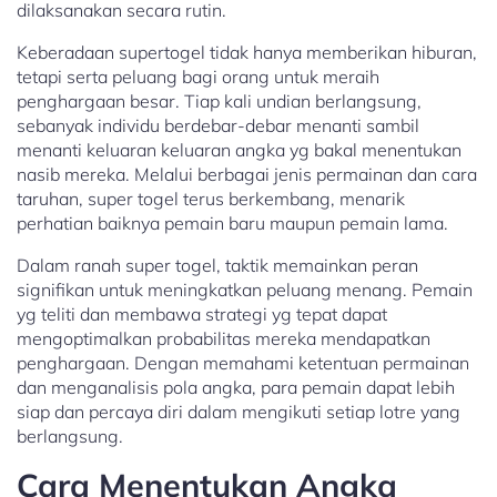
dilaksanakan secara rutin.
Keberadaan supertogel tidak hanya memberikan hiburan,
tetapi serta peluang bagi orang untuk meraih
penghargaan besar. Tiap kali undian berlangsung,
sebanyak individu berdebar-debar menanti sambil
menanti keluaran keluaran angka yg bakal menentukan
nasib mereka. Melalui berbagai jenis permainan dan cara
taruhan, super togel terus berkembang, menarik
perhatian baiknya pemain baru maupun pemain lama.
Dalam ranah super togel, taktik memainkan peran
signifikan untuk meningkatkan peluang menang. Pemain
yg teliti dan membawa strategi yg tepat dapat
mengoptimalkan probabilitas mereka mendapatkan
penghargaan. Dengan memahami ketentuan permainan
dan menganalisis pola angka, para pemain dapat lebih
siap dan percaya diri dalam mengikuti setiap lotre yang
berlangsung.
Cara Menentukan Angka