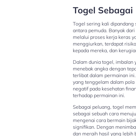
Togel Sebagai
Togel sering kali dipandang
antara pemuda. Banyak dari
melalui proses kerja keras 
menggiurkan, terdapat risik
kepada mereka, dan kerugian
Dalam dunia togel, imbalan 
menebak angka dengan tepat.
terlibat dalam permainan in
yang tenggelam dalam pola
negatif pada kesehatan fina
terhadap permainan ini.
Sebagai peluang, togel me
sebagai sebuah cara menuju 
mengenai cara bermain bija
signifikan. Dengan menimba
dan meraih hasil yang lebi