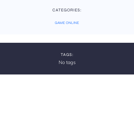
CATEGORIES:
GAME ONLINE
TAGS:
No tags