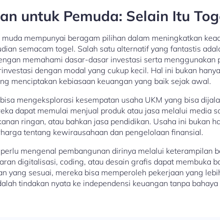
an untuk Pemuda: Selain Itu Tog
ak muda mempunyai beragam pilihan dalam meningkatkan kead
dian semacam togel. Salah satu alternatif yang fantastis a
 Dengan memahami dasar-dasar investasi serta menggunakan p
nvestasi dengan modal yang cukup kecil. Hal ini bukan hany
ang menciptakan kebiasaan keuangan yang baik sejak awal.
 bisa mengeksplorasi kesempatan usaha UKM yang bisa dijalan
 mereka dapat memulai menjual produk atau jasa melalui media s
anan ringan, atau bahkan jasa pendidikan. Usaha ini bukan 
arga tentang kewirausahaan dan pengelolaan finansial.
 perlu mengenal pembangunan dirinya melalui keterampilan ba
n digitalisasi, coding, atau desain grafis dapat membuka ban
an yang sesuai, mereka bisa memperoleh pekerjaan yang lebih
adalah tindakan nyata ke independensi keuangan tanpa bahay