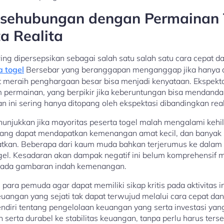
sehubungan dengan Permainan T
ta Realita
ing dipersepsikan sebagai salah satu salah satu cara cepat
 togel
Bersebar yang beranggapan menganggap jika hanya de
meraih penghargaan besar bisa menjadi kenyataan. Ekspekta
permainan, yang berpikir jika keberuntungan bisa mendanda
n ini sering hanya ditopang oleh ekspektasi dibandingkan real
unjukkan jika mayoritas peserta togel malah mengalami kehila
ang dapat mendapatkan kemenangan amat kecil, dan banyak
patkan. Beberapa dari kaum muda bahkan terjerumus ke dalam
gel. Kesadaran akan dampak negatif ini belum komprehensif
kepada gambaran indah kemenangan.
i para pemuda agar dapat memiliki sikap kritis pada aktivitas 
angan yang sejati tak dapat terwujud melalui cara cepat dan j
ndiri tentang pengelolaan keuangan yang serta investasi yang
erta durabel ke stabilitas keuangan, tanpa perlu harus terse