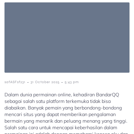
-
-
safASFsf231
31 October 2025
5:43 pm
Dalam dunia permainan online, kehadiran BandarQQ
sebagai salah satu platform terkemuka tidak bisa
diabaikan. Banyak pemain yang berbondong-bondong
mencari situs yang dapat memberikan pengalaman
bermain yang menarik dan peluang menang yang tinggi.
Salah satu cara untuk mencapai keberhasilan dalam