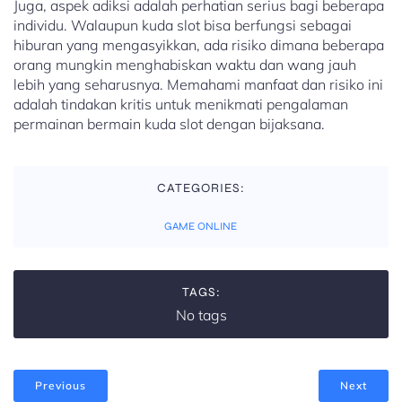
Juga, aspek adiksi adalah perhatian serius bagi beberapa
individu. Walaupun kuda slot bisa berfungsi sebagai
hiburan yang mengasyikkan, ada risiko dimana beberapa
orang mungkin menghabiskan waktu dan wang jauh
lebih yang seharusnya. Memahami manfaat dan risiko ini
adalah tindakan kritis untuk menikmati pengalaman
permainan bermain kuda slot dengan bijaksana.
CATEGORIES:
GAME ONLINE
TAGS:
No tags
Previous
Next