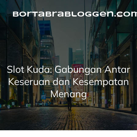
Skip
to
content
bortabrabloggen.co
Slot Kuda: Gabungan Antar
Keseruan dan Kesempatan
Menang