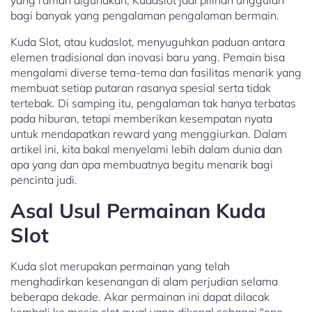
yang ramah digunakan, Kudaslot jadi pilihan unggulan
bagi banyak yang pengalaman pengalaman bermain.
Kuda Slot, atau kudaslot, menyuguhkan paduan antara
elemen tradisional dan inovasi baru yang. Pemain bisa
mengalami diverse tema-tema dan fasilitas menarik yang
membuat setiap putaran rasanya spesial serta tidak
tertebak. Di samping itu, pengalaman tak hanya terbatas
pada hiburan, tetapi memberikan kesempatan nyata
untuk mendapatkan reward yang menggiurkan. Dalam
artikel ini, kita bakal menyelami lebih dalam dunia dan
apa yang dan apa membuatnya begitu menarik bagi
pencinta judi.
Asal Usul Permainan Kuda
Slot
Kuda slot merupakan permainan yang telah
menghadirkan kesenangan di alam perjudian selama
beberapa dekade. Akar permainan ini dapat dilacak