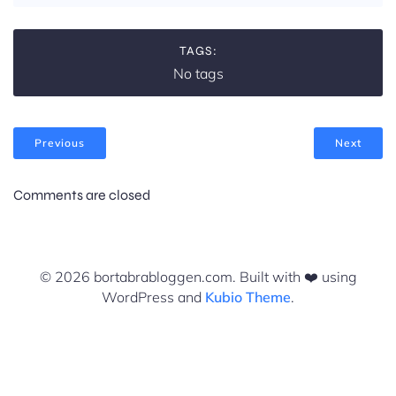
TAGS:
No tags
Previous
Next
Comments are closed
© 2026 bortabrabloggen.com. Built with ❤️ using
WordPress and
Kubio Theme
.