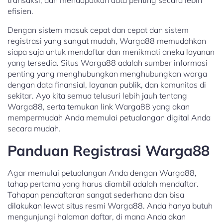
transaksi, dan mendapatkan data penting secara lebih
efisien.
Dengan sistem masuk cepat dan cepat dan sistem
registrasi yang sangat mudah, Warga88 memudahkan
siapa saja untuk mendaftar dan menikmati aneka layanan
yang tersedia. Situs Warga88 adalah sumber informasi
penting yang menghubungkan menghubungkan warga
dengan data finansial, layanan publik, dan komunitas di
sekitar. Ayo kita semua telusuri lebih jauh tentang
Warga88, serta temukan link Warga88 yang akan
mempermudah Anda memulai petualangan digital Anda
secara mudah.
Panduan Registrasi Warga88
Agar memulai petualangan Anda dengan Warga88,
tahap pertama yang harus diambil adalah mendaftar.
Tahapan pendaftaran sangat sederhana dan bisa
dilakukan lewat situs resmi Warga88. Anda hanya butuh
mengunjungi halaman daftar, di mana Anda akan