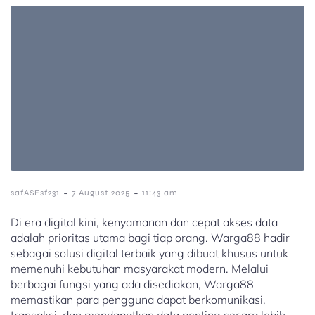
-
-
safASFsf231
7 August 2025
11:43 am
Di era digital kini, kenyamanan dan cepat akses data
adalah prioritas utama bagi tiap orang. Warga88 hadir
sebagai solusi digital terbaik yang dibuat khusus untuk
memenuhi kebutuhan masyarakat modern. Melalui
berbagai fungsi yang ada disediakan, Warga88
memastikan para pengguna dapat berkomunikasi,