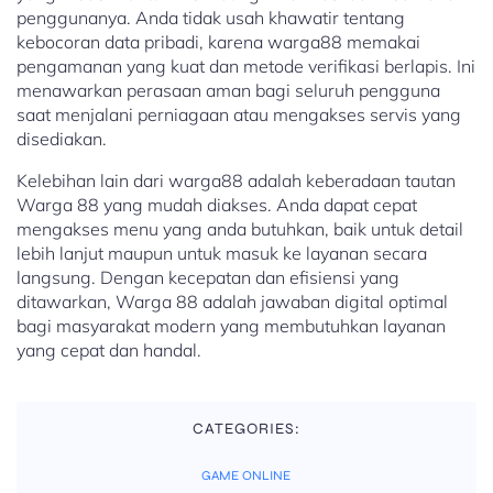
penggunanya. Anda tidak usah khawatir tentang
kebocoran data pribadi, karena warga88 memakai
pengamanan yang kuat dan metode verifikasi berlapis. Ini
menawarkan perasaan aman bagi seluruh pengguna
saat menjalani perniagaan atau mengakses servis yang
disediakan.
Kelebihan lain dari warga88 adalah keberadaan tautan
Warga 88 yang mudah diakses. Anda dapat cepat
mengakses menu yang anda butuhkan, baik untuk detail
lebih lanjut maupun untuk masuk ke layanan secara
langsung. Dengan kecepatan dan efisiensi yang
ditawarkan, Warga 88 adalah jawaban digital optimal
bagi masyarakat modern yang membutuhkan layanan
yang cepat dan handal.
CATEGORIES:
GAME ONLINE