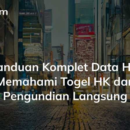
om
anduan Komplet Data H
Memahami Togel HK da
Pengundian Langsung