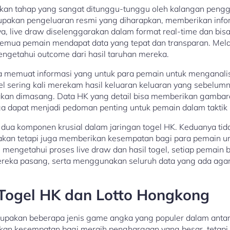
kan tahap yang sangat ditunggu-tunggu oleh kalangan pengg
erupakan pengeluaran resmi yang diharapkan, memberikan info
, live draw diselenggarakan dalam format real-time dan bisa
emua pemain mendapat data yang tepat dan transparan. Melal
ngetahui outcome dari hasil taruhan mereka.
juga memuat informasi yang untuk para pemain untuk menganali
gel sering kali merekam hasil keluaran keluaran yang sebelu
akan dimasang. Data HK yang detail bisa memberikan gamba
 dapat menjadi pedoman penting untuk pemain dalam taktik 
h dua komponen krusial dalam jaringan togel HK. Keduanya t
akan tetapi juga memberikan kesempatan bagi para pemain
engetahui proses live draw dan hasil togel, setiap pemain b
ereka pasang, serta menggunakan seluruh data yang ada ag
Togel HK dan Lotto Hongkong
rupakan beberapa jenis game angka yang populer dalam antar
ikan kesempatan bagi meraih penghargaan yang besar, tetap