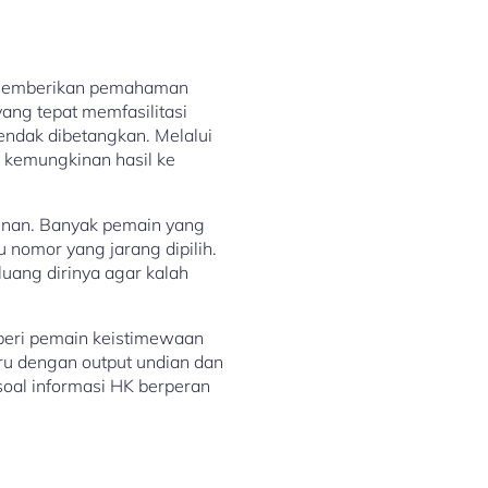
a memberikan pemahaman
ang tepat memfasilitasi
ndak dibetangkan. Melalui
 kemungkinan hasil ke
ainan. Banyak pemain yang
 nomor yang jarang dipilih.
uang dirinya agar kalah
beri pemain keistimewaan
ru dengan output undian dan
oal informasi HK berperan