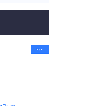
Next
io Theme
.