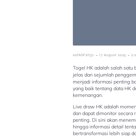
-
-
safASFsf231
17 August 2025
2:
Togel HK adalah salah satu b
jelas dan sejumlah penggem
menjadi informasi penting b
yang baik tentang data HK 
kemenangan.
Live draw HK adalah momen 
dan dapat dimonitor secara r
penting. Di sini akan menem
hingga informasi detail ten
bertransformasi lebih siap d