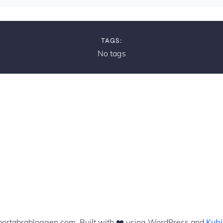
TAGS:
No tags
ortabrabloggen.com. Built with ❤️ using WordPress and
Kub