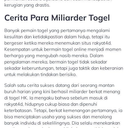
kerugian yang drastis.
Cerita Para Miliarder Togel
Banyak pemain togel yang pertamanya mengalami
kesulitan dan ketidakpastian dalam hidup, tetapi itu
bergeser ketika mereka menemukan situs rakyat4d.
Kesempatan untuk bermain togel online menjadi momen
berharga yang mengubah nasib mereka. Dalam
pengalaman mereka, bermain togel tidak sekadar
sekadar keberuntungan, tetapi juga taktik dan keberanian
untuk melakukan tindakan berisiko.
Salah satu cerita sukses datang dari seorang mantan
buruh harian yang kini berhasil miliarder berkat menang
di togel HK. Ia mengaku bahwa sebelum masuk di
rakyat4d, hidupnya cukup biasa dan dipenuhi
keterbatasan. Tetapi, berkat kemenangan pertamanya, ia
bisa menciptakan usaha yang sukses dan menolong
banyak individu di sekelilingnya. Dia selalu menekankan