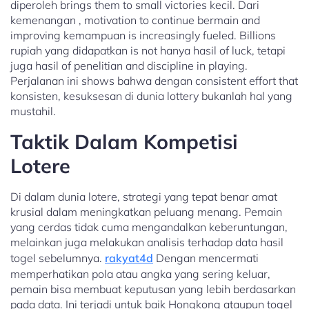
diperoleh brings them to small victories kecil. Dari
kemenangan , motivation to continue bermain and
improving kemampuan is increasingly fueled. Billions
rupiah yang didapatkan is not hanya hasil of luck, tetapi
juga hasil of penelitian and discipline in playing.
Perjalanan ini shows bahwa dengan consistent effort that
konsisten, kesuksesan di dunia lottery bukanlah hal yang
mustahil.
Taktik Dalam Kompetisi
Lotere
Di dalam dunia lotere, strategi yang tepat benar amat
krusial dalam meningkatkan peluang menang. Pemain
yang cerdas tidak cuma mengandalkan keberuntungan,
melainkan juga melakukan analisis terhadap data hasil
togel sebelumnya.
rakyat4d
Dengan mencermati
memperhatikan pola atau angka yang sering keluar,
pemain bisa membuat keputusan yang lebih berdasarkan
pada data. Ini terjadi untuk baik Hongkong ataupun togel