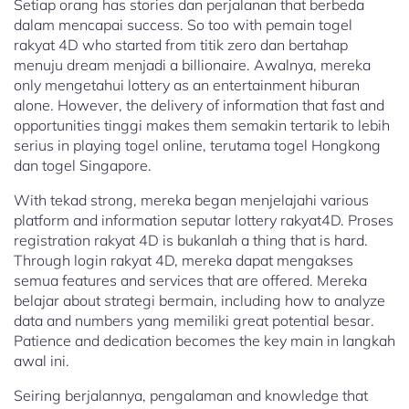
Setiap orang has stories dan perjalanan that berbeda
dalam mencapai success. So too with pemain togel
rakyat 4D who started from titik zero dan bertahap
menuju dream menjadi a billionaire. Awalnya, mereka
only mengetahui lottery as an entertainment hiburan
alone. However, the delivery of information that fast and
opportunities tinggi makes them semakin tertarik to lebih
serius in playing togel online, terutama togel Hongkong
dan togel Singapore.
With tekad strong, mereka began menjelajahi various
platform and information seputar lottery rakyat4D. Proses
registration rakyat 4D is bukanlah a thing that is hard.
Through login rakyat 4D, mereka dapat mengakses
semua features and services that are offered. Mereka
belajar about strategi bermain, including how to analyze
data and numbers yang memiliki great potential besar.
Patience and dedication becomes the key main in langkah
awal ini.
Seiring berjalannya, pengalaman and knowledge that