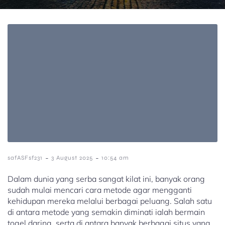
-
-
safASFsf231
3 August 2025
10:54 am
Dalam dunia yang serba sangat kilat ini, banyak orang
sudah mulai mencari cara metode agar mengganti
kehidupan mereka melalui berbagai peluang. Salah satu
di antara metode yang semakin diminati ialah bermain
togel daring, serta di antara banyak berbagai situs yang