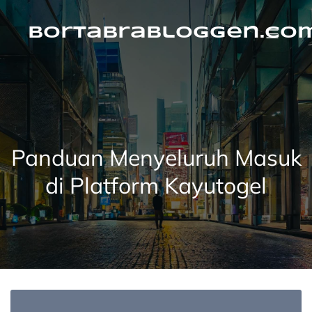
Skip
to
content
bortabrabloggen.co
Panduan Menyeluruh Masuk
di Platform Kayutogel