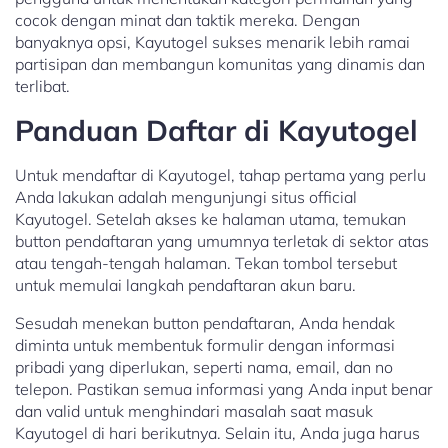
cocok dengan minat dan taktik mereka. Dengan
banyaknya opsi, Kayutogel sukses menarik lebih ramai
partisipan dan membangun komunitas yang dinamis dan
terlibat.
Panduan Daftar di Kayutogel
Untuk mendaftar di Kayutogel, tahap pertama yang perlu
Anda lakukan adalah mengunjungi situs official
Kayutogel. Setelah akses ke halaman utama, temukan
button pendaftaran yang umumnya terletak di sektor atas
atau tengah-tengah halaman. Tekan tombol tersebut
untuk memulai langkah pendaftaran akun baru.
Sesudah menekan button pendaftaran, Anda hendak
diminta untuk membentuk formulir dengan informasi
pribadi yang diperlukan, seperti nama, email, dan no
telepon. Pastikan semua informasi yang Anda input benar
dan valid untuk menghindari masalah saat masuk
Kayutogel di hari berikutnya. Selain itu, Anda juga harus