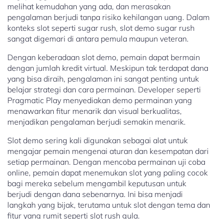
melihat kemudahan yang ada, dan merasakan
pengalaman berjudi tanpa risiko kehilangan uang. Dalam
konteks slot seperti sugar rush, slot demo sugar rush
sangat digemari di antara pemula maupun veteran.
Dengan keberadaan slot demo, pemain dapat bermain
dengan jumlah kredit virtual. Meskipun tak terdapat dana
yang bisa diraih, pengalaman ini sangat penting untuk
belajar strategi dan cara permainan. Developer seperti
Pragmatic Play menyediakan demo permainan yang
menawarkan fitur menarik dan visual berkualitas,
menjadikan pengalaman berjudi semakin menarik.
Slot demo sering kali digunakan sebagai alat untuk
mengajar pemain mengenai aturan dan kesempatan dari
setiap permainan. Dengan mencoba permainan uji coba
online, pemain dapat menemukan slot yang paling cocok
bagi mereka sebelum mengambil keputusan untuk
berjudi dengan dana sebenarnya. Ini bisa menjadi
langkah yang bijak, terutama untuk slot dengan tema dan
fitur yang rumit seperti slot rush gula.