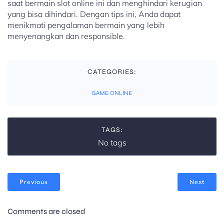
saat bermain slot online ini dan menghindari kerugian
yang bisa dihindari. Dengan tips ini, Anda dapat
menikmati pengalaman bermain yang lebih
menyenangkan dan responsible.
CATEGORIES:
GAME ONLINE
TAGS:
No tags
Previous
Next
Comments are closed