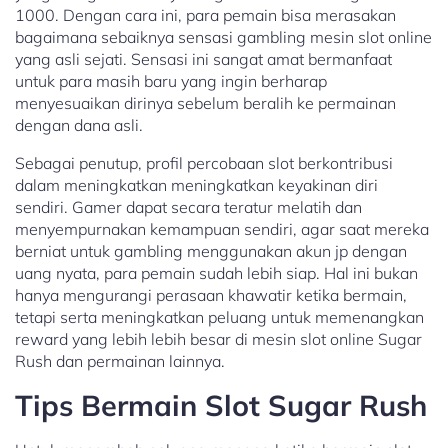
1000. Dengan cara ini, para pemain bisa merasakan
bagaimana sebaiknya sensasi gambling mesin slot online
yang asli sejati. Sensasi ini sangat amat bermanfaat
untuk para masih baru yang ingin berharap
menyesuaikan dirinya sebelum beralih ke permainan
dengan dana asli.
Sebagai penutup, profil percobaan slot berkontribusi
dalam meningkatkan meningkatkan keyakinan diri
sendiri. Gamer dapat secara teratur melatih dan
menyempurnakan kemampuan sendiri, agar saat mereka
berniat untuk gambling menggunakan akun jp dengan
uang nyata, para pemain sudah lebih siap. Hal ini bukan
hanya mengurangi perasaan khawatir ketika bermain,
tetapi serta meningkatkan peluang untuk memenangkan
reward yang lebih lebih besar di mesin slot online Sugar
Rush dan permainan lainnya.
Tips Bermain Slot Sugar Rush