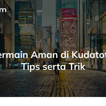
om
ermain Aman di Kudatot
Tips serta Trik