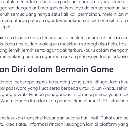
kan untuk menentukan batasan pada hal anggaran yang akan di
ggaran dengan arif merupakan kuncinya dalam permainan se
aruh semua uang hanya satu kali kali permainan, melainkan
apa putaran putaran agar kemungkinan untuk berhasil tetap 
cepat.
inkan dengan sikap tenang serta tidak terpengaruh perasaan
epada nasib, dan walaupun meskipun strategi bisa help, hasil
 yang jernih jernih serta agar tidak terburu-buru dalam menga
menyokong pemain agar merasakan prosesnya tanpa adanya 
n Diri dalam Bermain Game
oto, beberapa aspek terpenting yang perlu diingat ialah ke
kai password yang kuat serta berbeda untuk akun Anda, sehin
nggung jawab. Hindari penggunaan informasi pribadi yang diaks
Anda. Jangan lupa lakukan pengecekan alamat URL situs untu
k melakukan transaksi keuangan secara hati-hati. Pakai cara 
rtu kredit atau informasi rincian keuangan lain di platform ya