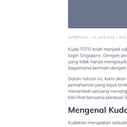
-
-
safASFsf231
18 June 2025
8:2
Kuda TOTO telah menjadi sal
togel Singapore. Dengan p
yang tidak hanya mengasyik
bagaimana bermain dengan b
Dalam tulisan ini, kami aka
pemahaman yang tepat tentan
menambah peluang menang, 
kita lihat bersama panduan
Mengenal Kuda
Kudatoto merupakan sebuah 