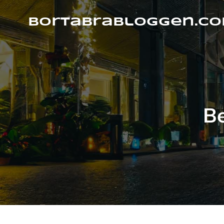
Skip
to
bortabrabloggen.c
content
B