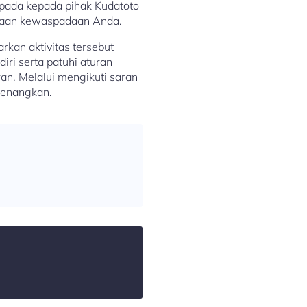
pada kepada pihak Kudatoto
daan kewaspadaan Anda.
rkan aktivitas tersebut
iri serta patuhi aturan
an. Melalui mengikuti saran
yenangkan.