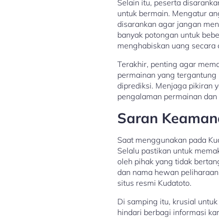
Selain itu, peserta disaran
untuk bermain. Mengatur an
disarankan agar jangan men
banyak potongan untuk beber
menghabiskan uang secara 
Terakhir, penting agar mema
permainan yang tergantung k
diprediksi. Menjaga pikiran
pengalaman permainan dan 
Saran Keamana
Saat menggunakan pada Kudat
Selalu pastikan untuk mema
oleh pihak yang tidak berta
dan nama hewan peliharaan 
situs resmi Kudatoto.
Di samping itu, krusial untu
hindari berbagi informasi ka